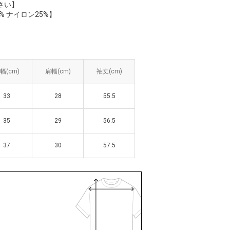
さい】
% ナイロン25%】
幅(cm)
幅(cm)
肩幅(cm)
肩幅(cm)
袖丈(cm)
袖丈(cm)
33
33
28
28
55.5
55.5
35
35
29
29
56.5
56.5
37
37
30
30
57.5
57.5