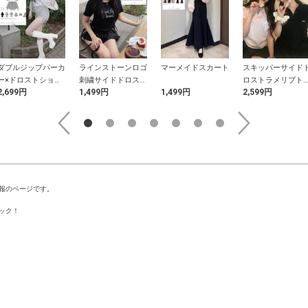
ダブルジップパーカ
ラインストーンロゴ
マーメイドスカート
スキッパーサイド
ー×ドロストショー
刺繍サイドドロスト
ロストラメリブト
2,699円
1,499円
1,499円
2,599円
トパンツセットアッ
リブトップス
プス
プ
報のページです。
ック！