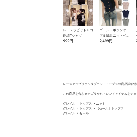
フラワーパール
パールフリル帯揚げ
レースラビットロゴ
ゴールドボタンケー
飾り帯紐
刺繍Tシャツ
ブル編みニットベス
9円
2,399円
999円
2,499円
ト
レースアップリボンリブニットトップスの商品詳細情
この商品を含むカテゴリからトレンドアイテムをチェ
グレイル
トップス
ニット
グレイル
トップス
【セール】トップス
グレイル
セール