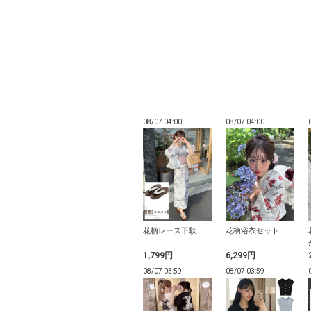
03:54
08/07 03:54
08/07 04:00
08/07 04:00
ト柄ビッグシュ
2Wayキルティング
花柄レース下駄
花柄浴衣セット
ボストンバッグ
円
2,299円
1,799円
6,299円
03:54
08/07 03:54
08/07 03:59
08/07 03:59