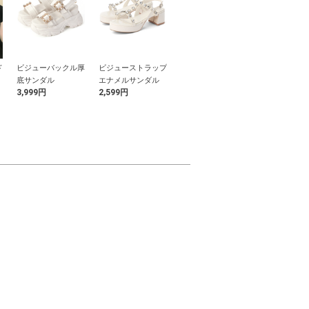
ド
ビジューバックル厚
ビジューストラップ
ドット柄レーススク
サンリオキャ
ッ
底サンダル
エナメルサンダル
エアネックタンク
ーズ ハロー
3,999円
2,599円
799円
1,999円
サマービッグ
ツ