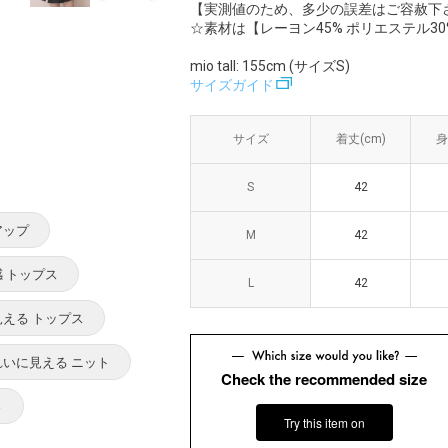
【実測値のため、多少の誤差はご容赦下
☆素材は【レーヨン45% ポリエステル30
mio tall: 155cm (サイズS)
サイズガイド
サイズ
サイズ
着丈(cm)
着丈(cm)
身
身
S
S
42
42
アップ
M
M
42
42
 トップス
L
L
42
42
見える トップス
れいに見える ニット
Check the recommended size
さ
Try this item on