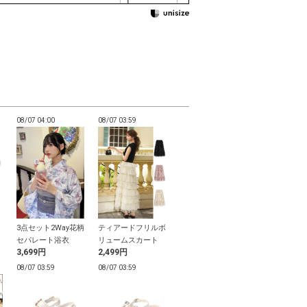
08/07 04:00
08/07 03:59
08/07 03:59
08/07 03:59
3点セット2Way花柄
ティアードフリルボ
チャーム付き厚底ク
ショルダーリ
セパレート浴衣
リュームスカート
ロッグサンダル
ースリーブペ
3,699円
2,499円
999円
3,599円
トップス
08/07 03:59
08/07 03:59
08/07 03:59
08/07 03:59