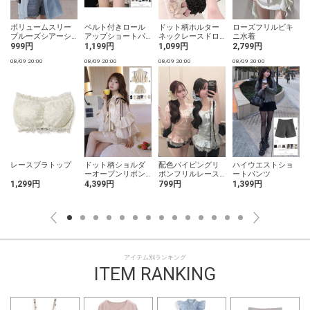
ボリュームスリー
ベルト付きロール
ドット柄ホルター
ローズフリルビキ
ブルーズシアーシ
アップショートパ
ネックレースドロ
ニ水着
ャツ
ンツ
ストトップス
999円
1,199円
1,099円
2,799円
08/09 20:00
08/09 20:00
08/09 20:00
08/09 20:00
0
レースブラトップ
ドット柄ショルダ
配色パイピングリ
ハイウエストショ
ーオープンリボン
ボンフリルレース
ートパンツ
ブラウス×ティアー
トップス
1,299円
4,399円
799円
1,399円
ドミニスカートセ
ットアップ
アイテム別ランキング
ITEM RANKING