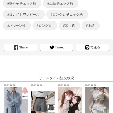
#華やか チェック柄
#上品 チェック柄
#ロング丈 ワンピース
#ロング丈 チェック柄
#バルーン袖
#ロング丈
#落ち感
#上品
Share
Tweet
で送る
リアルタイム注文状況
08/09 20:00
08/09 20:00
08/09 20:00
08/09 20:00
0