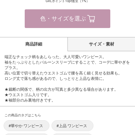
GRLポイント10pt進呈（1%）
色・サイズを選ぶ
商品詳細
サイズ・素材
端正なチェック柄をあしらった、大人可愛いワンピース。
袖をたっぷりとしたバルーンスリーブにすることで、コーデに華やぎを
プラス。
高い位置で切り替えたウエストゴムで腰を高く細く見せる効果も。
ロング丈で落ち感があるので、しっとりと上品な表情に。
★裁断の関係で、柄の出方が写真と多少異なる場合があります。
★ウエストゴム入りです。
★袖部分のみ裏地付きです。
この商品のタグはこちら
#華やか ワンピース
#上品 ワンピース