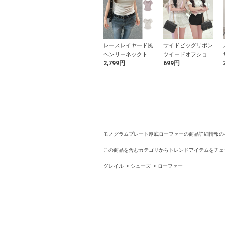
タープレスワイ
カップ付きダブルス
レースレイヤード風
サイドビッグリボン
ックロングパン
トラップキャミワン
ヘンリーネックトッ
ツイードオフショル
9円
1,699円
2,799円
699円
ピース
プス
ダートップス
モノグラムプレート厚底ローファーの商品詳細情報の
この商品を含むカテゴリからトレンドアイテムをチェ
グレイル
シューズ
ローファー