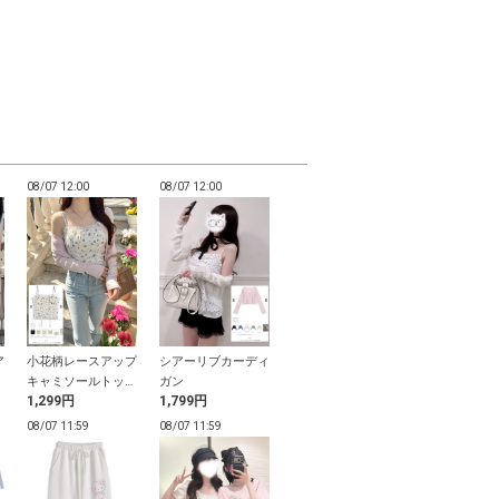
08/07 12:00
08/07 12:00
08/07 11:59
08/07 11:59
ア
小花柄レースアップ
シアーリブカーディ
サイドレースショー
リボンストラ
ス
キャミソールトップ
ガン
ト丈Tシャツ
ンダル
1,299円
1,799円
500円
999円
ス
08/07 11:59
08/07 11:59
08/07 11:59
08/07 11:59