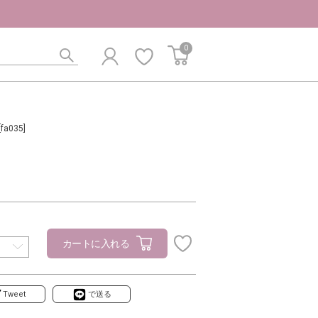
0
[fa035]
カートに入れる
Tweet
で送る