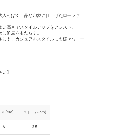
大人っぽく上品な印象に仕上げたローファ
よい高さでスタイルアップをアシスト。
元に鮮度をもたらす。
ルにも、カジュアルスタイルにも様々なコー
さい】
ル(cm)
ル(cm)
ストーム(cm)
ストーム(cm)
6
6
3.5
3.5