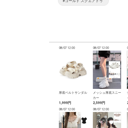
#ゴールド スクエアトゥ
11:55
08/07 11:55
08/07 12:00
08/07 12:00
ワービジューパ
牡丹柄浴衣セット
厚底ベルトサンダル
メッシュ厚底スニー
ベルト
カー
9円
4,299円
1,999円
2,599円
11:54
08/07 11:54
08/07 12:00
08/07 12:00