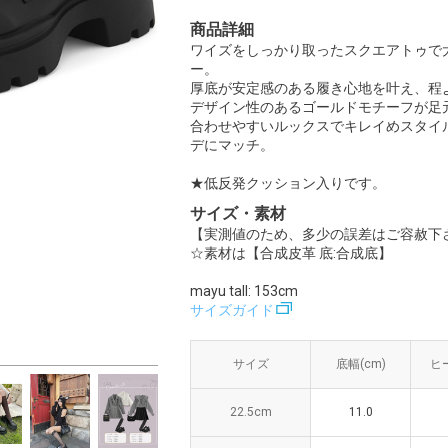
商品詳細
ワイズをしっかり取ったスクエアトゥで
ー。
厚底が安定感のある履き心地を叶え、程
デザイン性のあるゴールドモチーフが足
合わせやすいルックスでキレイめスタイ
デにマッチ。
★低反発クッション入りです。
サイズ・素材
【実測値のため、多少の誤差はご容赦下
☆素材は【合成皮革 底:合成底】
mayu tall: 153cm
サイズガイド
サイズ
サイズ
底幅(cm)
底幅(cm)
ヒー
ヒー
22.5cm
22.5cm
11.0
11.0