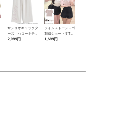
サンリオキャラクタ
ラインストーンロゴ
チェック柄ビスチェ
Vネックフレ
デ
ーズ ハローキティ
刺繍ショート丈Tシ
ドッキングブラウス
ーブシアーニ
2,999円
1,699円
2,399円
2,399円
ル
ラインストーンカー
ャツ
ーディガン
ブパンツ