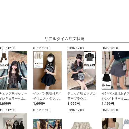
リアルタイム注文状況
08/07 12:00
08/07 12:00
08/07 12:00
08/07 12:00
チェック柄ギャザー
インパン裏地付きハ
チェック柄ビッグカ
インパン裏地付き
イレギュラーヘムチ
イウエストダブルフ
ラーブラウス
シンメトリーミニ
2,699円
1,699円
1,999円
1,499円
ュニック
レアスカート
カート
08/07 12:00
08/07 12:00
08/07 12:00
08/07 12:00