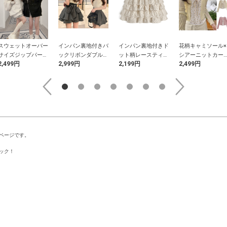
スウェットオーバー
インパン裏地付きバ
インパン裏地付きド
花柄キャミソール×
サイズジップパーカ
ックリボンダブルフ
ット柄レースティア
シアーニットカー
2,499円
2,999円
2,199円
2,499円
ー
レアミニスカート
ードフリルミニスカ
ィガンアンサンブ
ート
ページです。
ック！