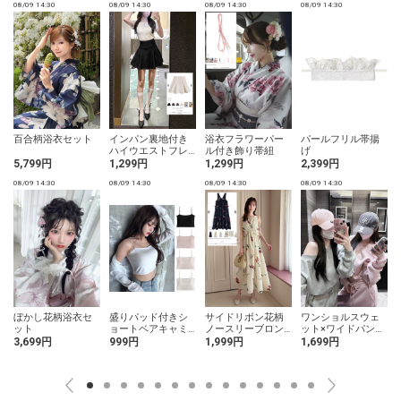
08/09 14:30
08/09 14:30
08/09 14:30
08/09 14:30
0
百合柄浴衣セット
インパン裏地付き
浴衣フラワーパー
パールフリル帯揚
ハイウエストフレ
ル付き飾り帯紐
げ
アミニスカート
5,799円
1,299円
1,299円
2,399円
08/09 14:30
08/09 14:30
08/09 14:30
08/09 14:30
0
ッ
ぼかし花柄浴衣セ
盛りパッド付きシ
サイドリボン花柄
ワンショルスウェ
ット
ョートベアキャミ
ノースリーブロン
ット×ワイドパンツ
ソール
グワンピース
セットアップ
3,699円
999円
1,999円
1,699円