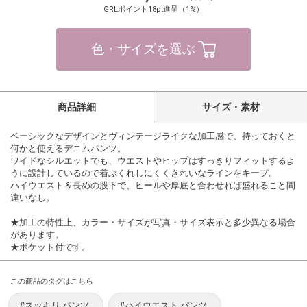
GRLポイント18pt進呈（1%）
色・サイズを選ぶ
商品詳細
サイズ・素材
ベーシックなデザインとヴィンテージライクな加工感で、持っておくと
何かと使えるデニムパンツ。
ワイドなシルエットでも、ウエストやヒップはすっきりフィットするよ
うに設計しているので着ぶくれしにくくきれいなラインをキープ。
ハイウエスト＆長めの股下で、ヒールや厚底と合わせれば盛れること間
違いなし。
★加工の特性上、カラー・サイズが写真・サイズ表示と多少異なる場合
があります。
★ポケット付です。
この商品のタグはこちら
#スッキリ パンツ
#ハイウエスト パンツ