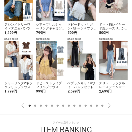
アシンメトリーワ
シアーフリルシャ
ドビードットリボ
ドット柄レイヤー
イドデニムパンツ
ーリングキャミソ
ンバルーンペプラ
ド風レースリボン
ールトップス
ムトップス
トップス
1,499円
799円
500円
500円
08/08 00:30
08/08 00:30
08/08 00:30
08/08 00:30
0
シャーリングVネッ
ドビーストライプ
ぺプラムキャミ×ワ
スリットラッフル
クフリルブラウス
フリルブラウス
イドパンツセット
レースデニムマー
アップ
メイドスカート
1,799円
999円
2,699円
2,699円
アイテム別ランキング
ITEM RANKING