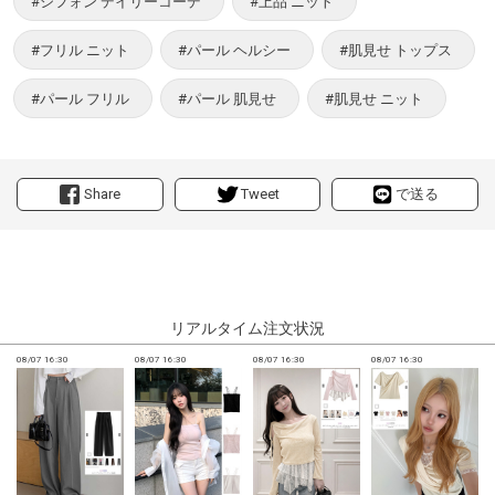
#シフォン デイリーコーデ
#上品 ニット
#フリル ニット
#パール ヘルシー
#肌見せ トップス
#パール フリル
#パール 肌見せ
#肌見せ ニット
Share
Tweet
で送る
リアルタイム注文状況
08/07 16:30
08/07 16:30
08/07 16:30
08/07 16:30
0