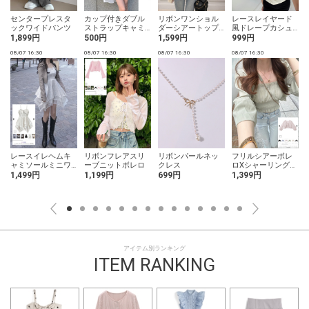
ー
センタープレスタ
カップ付きダブル
リボンワンショル
レースレイヤード
ックワイドパンツ
ストラップキャミ
ダーシアートップ
風ドレープカシュ
ソール
ス×イレヘムレース
クールトップス
1,899円
500円
1,599円
999円
キャミソールアン
08/07 16:30
08/07 16:30
08/07 16:30
08/07 16:30
0
サンブル
レースイレヘムキ
リボンフレアスリ
リボンパールネッ
フリルシアーボレ
ャミソールミニワ
ーブニットボレロ
クレス
ロXシャーリングキ
ンピース
ャミソールアンサ
1,499円
1,199円
699円
1,399円
ンブル
アイテム別ランキング
ITEM RANKING