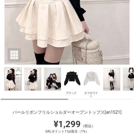
ブラック
オフホワイ
ト
パールリボンフリルショルダーオープントップス
[an1521]
¥1,299
（税込）
GRLポイント11pt進呈（1%）