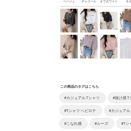
ベージュ
チャコール
オフホワイト
モ
この商品のタグはこちら
#カジュアル Tシャツ
#抜け感 
#Tシャツ ヘビロテ
#カジュアル
#こなれ感
#ルーズ
#Tシ