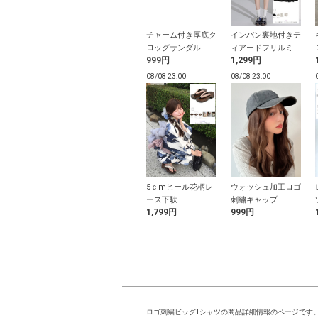
ブデニムパンツ
接触冷感フレアスリ
チャーム付き厚底ク
インパン裏地付きテ
ーブシアーカーディ
ロッグサンダル
ィアードフリルミニ
9円
1,799円
999円
1,299円
ガン
スカート
22:58
08/08 22:58
08/08 23:00
08/08 23:00
花柄浴衣セット
パールリボンフリル
5ｃmヒール花柄レ
ウォッシュ加工ロゴ
スポーツサンダル
ース下駄
刺繍キャップ
9円
3,999円
1,799円
999円
ロゴ刺繍ビッグTシャツの商品詳細情報のページです