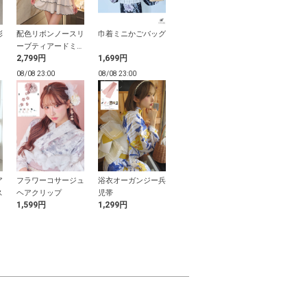
彩
巾着ミニかごバッグ
おひなさま テープ
ラインストー
配色リボンノースリ
付きパールフリル重
刺繍Tシャツ
ーブティアードミニ
1,699円
1,299円
799円
2,799円
ね衿
ワンピース
08/08 22:59
08/08 22:59
08/08 23:00
08/08 23:00
バルーンキャミミニ
レースオフシ
ア
フラワーコサージュ
浴衣オーガンジー兵
ワンピース
ーニットトッ
ス
ヘアクリップ
児帯
2,299円
1,999円
1,599円
1,299円