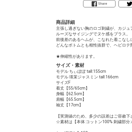
Share
商品詳細
主張し過ぎない胸のロゴ刺繍が、カジュ
ルーズなサイジングでヌケ感をプラス。
前後差のあるヘムが、こなれた着こなし
どんなボトムとも相性抜群で、ヘビロテ
★伸縮性があります。
サイズ・素材
モデル ちぃぽぽ tall:155cm
モデル 瑛茉ジャスミン tall:166cm
サイズF
着丈【55/65cm】
身幅【62.5cm】
肩幅【65.5cm】
袖丈【17cm】
【実測値のため、多少の誤差はご容赦下
☆素材は【本体:コットン100% 刺繍部分: