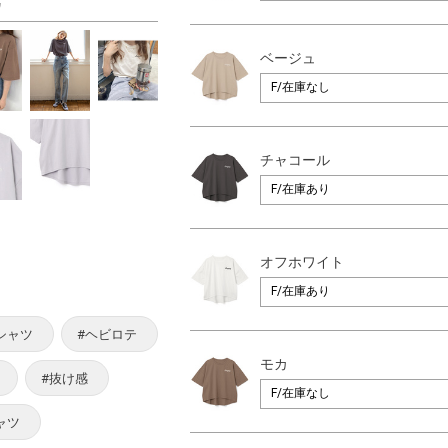
カ
ベージュ
チャコール
オフホワイト
Tシャツ
#ヘビロテ
モカ
#抜け感
ャツ