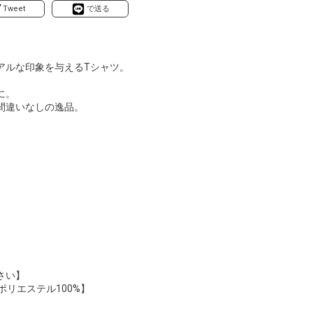
Tweet
で送る
アルな印象を与えるTシャツ。
に。
間違いなしの逸品。
さい】
ポリエステル100%】