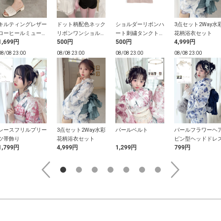
キルティングレザー
ドット柄配色ネック
ショルダーリボンハ
3点セット2Way水
ローヒールミュール
リボンワンショルダ
ート刺繍タンクトッ
花柄浴衣セット
1,699円
500円
500円
4,999円
サンダル
ートップス
プ
08/08 23:00
08/08 23:00
08/08 23:00
08/08 23:00
レースフリルプリー
3点セット2Way水彩
パールベルト
パールフラワーヘ
ツ帯飾り
花柄浴衣セット
ピン型ヘッドドレ
1,799円
4,999円
1,299円
799円
。