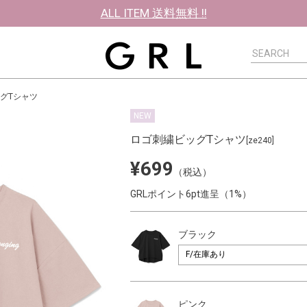
ALL ITEM 送料無料 !!
グTシャツ
NEW
ロゴ刺繍ビッグTシャツ
[ze240]
¥699
（税込）
GRLポイント6pt進呈（1%）
ブラック
ピンク