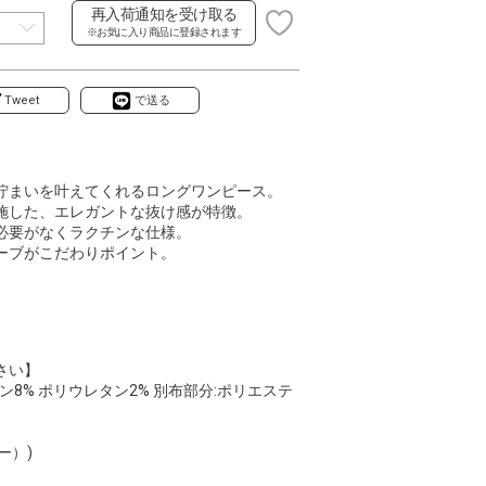
再入荷通知を受け取る
※お気に入り商品に登録されます
Tweet
で送る
佇まいを叶えてくれるロングワンピース。
施した、エレガントな抜け感が特徴。
必要がなくラクチンな仕様。
ーブがこだわりポイント。
さい】
ン8% ポリウレタン2% 別布部分:ポリエステ
ラー）)