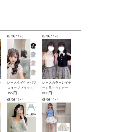
08/08 11:45
08/08 11:45
08/08 11:44
08/08 11:44
シ
レースタイ付きパフ
レースカラーレイヤ
レースレイヤード風
レースリボン
ッ
スリーブブラウス
ード風ニットカーデ
リボンカーディガン
ボタントップ
799円
500円
1,999円
799円
ィガン
08/08 11:44
08/08 11:44
08/08 11:44
08/08 11:44