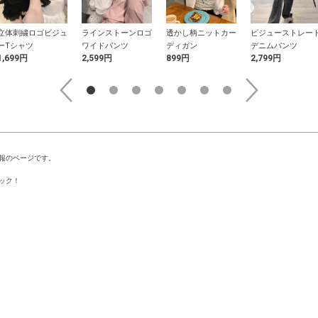
立体刺繍ロゴビジュ
ラインストーンロゴ
透かし柄ニットカー
ビジューストレー
ーTシャツ
ワイドパンツ
ディガン
デニムパンツ
1,699円
2,599円
899円
2,799円
報のページです。
ック！