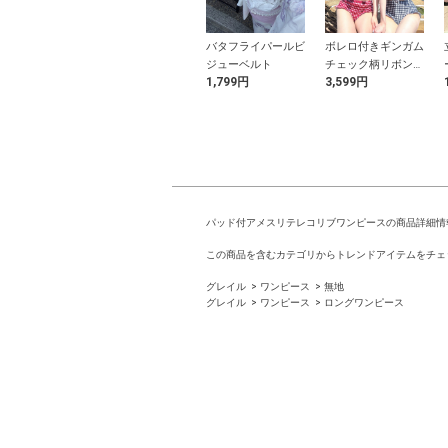
ールリボンビキ
2Wayカシュクール
バタフライパールビ
ボレロ付きギンガム
着
サイドギャザートッ
ジューベルト
チェック柄リボンデ
9円
1,499円
1,799円
3,599円
プス
ザインビキニ水着
パッド付アメスリテレコリブワンピースの商品詳細情
この商品を含むカテゴリからトレンドアイテムをチェ
グレイル
ワンピース
無地
グレイル
ワンピース
ロングワンピース