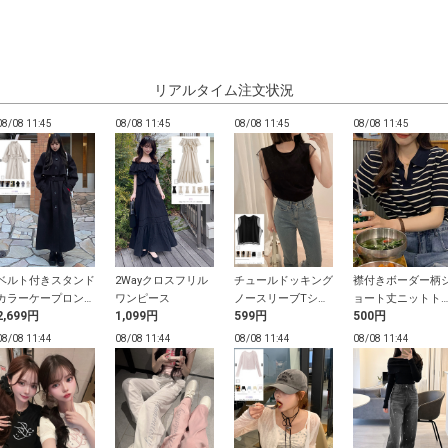
リアルタイム注文状況
08/08 11:45
08/08 11:45
08/08 11:45
08/08 11:45
ベルト付きスタンド
2Wayクロスフリル
チュールドッキング
襟付きボーダー柄
カラーケープロング
ワンピース
ノースリーブTシャ
ョート丈ニットト
2,699円
1,099円
599円
500円
コート
ツ
プス
08/08 11:44
08/08 11:44
08/08 11:44
08/08 11:44