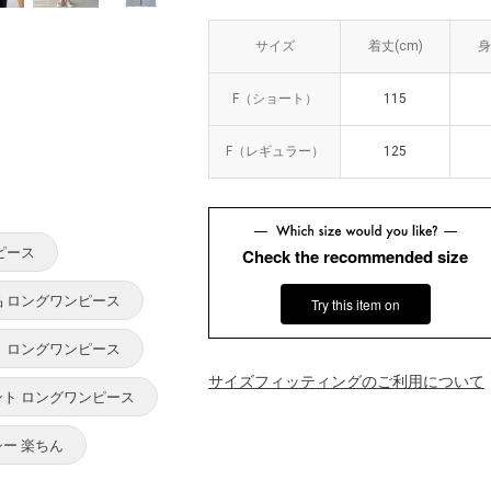
サイズ
サイズ
着丈(cm)
着丈(cm)
身
身
F（ショート）
F（ショート）
115
115
F（レギュラー）
F（レギュラー）
125
125
ピース
Check the recommended size
品 ロングワンピース
Try this item on
ト ロングワンピース
サイズフィッティングのご利用について
ント ロングワンピース
シー 楽ちん