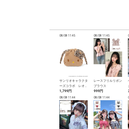
11:41
08/08 11:41
08/08 11:45
08/08 11:45
トボタンニット
2Wayチャーム付き
サンリオキャラクタ
レースフリルリボン
ディガン
モノグラムバッグ
ーズコラボ レオパ
ブラウス
円
2,499円
1,799円
999円
ード柄日焼けハロー
キティフェイス巾着
11:38
08/08 11:38
08/08 11:44
08/08 11:44