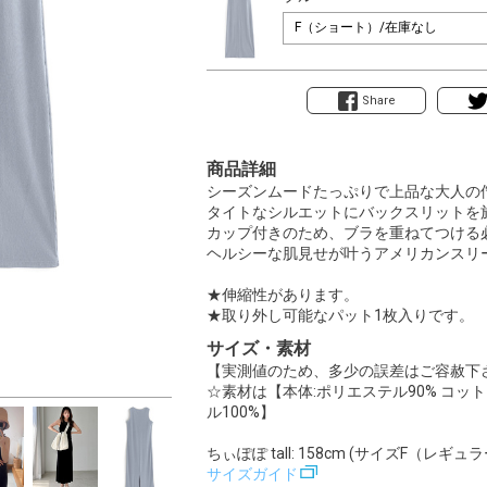
Share
商品詳細
シーズンムードたっぷりで上品な大人の
タイトなシルエットにバックスリットを
カップ付きのため、ブラを重ねてつける
ヘルシーな肌見せが叶うアメリカンスリ
★伸縮性があります。
★取り外し可能なパット1枚入りです。
サイズ・素材
【実測値のため、多少の誤差はご容赦下
☆素材は【本体:ポリエステル90% コット
ル100%】
ちぃぽぽ tall: 158cm (サイズF（レギュ
サイズガイド