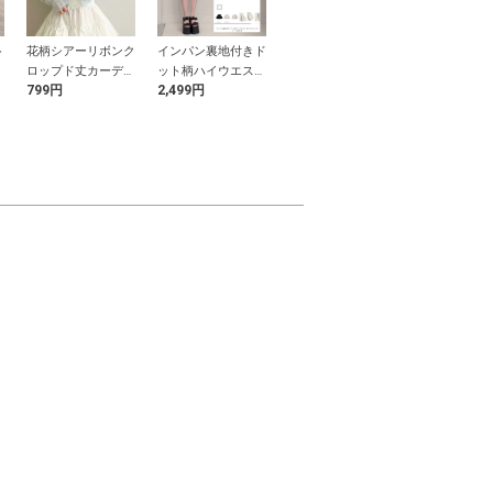
ト
花柄シアーリボンク
インパン裏地付きド
配色ツイストパール
ブリーチ加工
ロップド丈カーディ
ット柄ハイウエスト
ボール飾り帯紐
パンツ
799円
2,499円
500円
1,699円
ガン
ダブルフレアスカー
ト