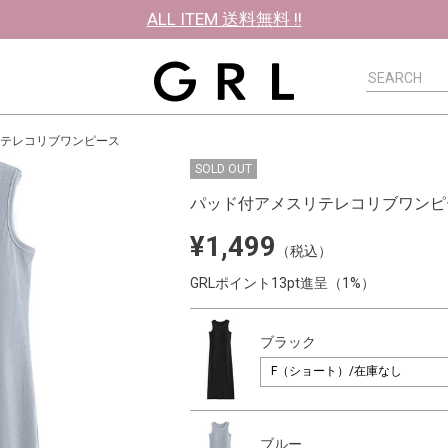
ALL ITEM 送料無料 !!
テレコリブワンピース
SOLD OUT
パッド付アメスリテレコリブワンピ
¥1,499
（税込）
GRLポイント13pt進呈（1%）
ブラック
ブルー