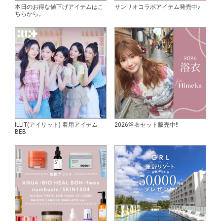
本日のお得な値下げアイテムはこ
サンリオコラボアイテム発売中♪
ちらから。
ILLIT(アイリット) 着用アイテム
2026浴衣セット販売中!!
BEB