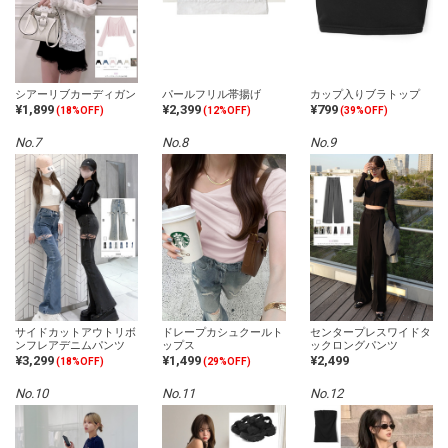
シアーリブカーディガン
パールフリル帯揚げ
カップ入りブラトップ
¥1,899
¥2,399
¥799
(18%OFF)
(12%OFF)
(39%OFF)
No.7
No.8
No.9
サイドカットアウトリボ
ドレープカシュクールト
センタープレスワイドタ
ンフレアデニムパンツ
ップス
ックロングパンツ
¥3,299
¥1,499
¥2,499
(18%OFF)
(29%OFF)
No.10
No.11
No.12