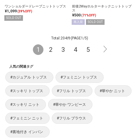
ワンショルダードレープニットトップス
前後2Wayホルターネックニットトップ
ス
¥1,099
(39%OFF)
¥500
(71%OFF)
SOLD OUT
再入荷
SOLD OUT
Total:204件(PAGE1/5)
1
2
3
4
5
人気の関連タグ
#カジュアル トップス
#フェミニン トップス
#スッキリ トップス
#フリル トップス
#華やか ニット
#スッキリ ニット
#華やか ワンピース
#フェミニン ニット
#フリル ブラウス
#裏地付き インパン