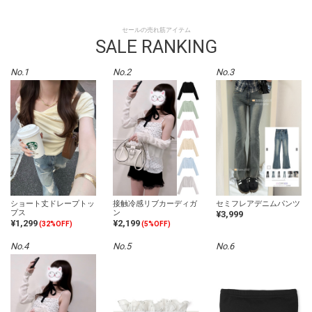
セールの売れ筋アイテム
SALE RANKING
No.1
No.2
No.3
ショート丈ドレープトッ
接触冷感リブカーディガ
セミフレアデニムパンツ
プス
ン
¥3,999
¥1,299
¥2,199
(32%OFF)
(5%OFF)
No.4
No.5
No.6