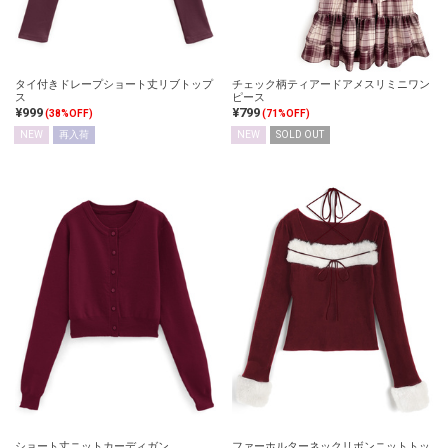
タイ付きドレープショート丈リブトップ
チェック柄ティアードアメスリミニワン
ス
ピース
¥999
¥799
(38%OFF)
(71%OFF)
NEW
再入荷
NEW
SOLD OUT
ショート丈ニットカーディガン
ファーホルターネックリボンニットトッ