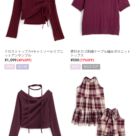
ドロストトップス×キャミソールリブニ
襟付きロゴ刺繍ケーブル編みポロニット
ットアンサンブル
トップス
¥1,099
¥500
(43%OFF)
(77%OFF)
NEW
再入荷
NEW
SOLD OUT