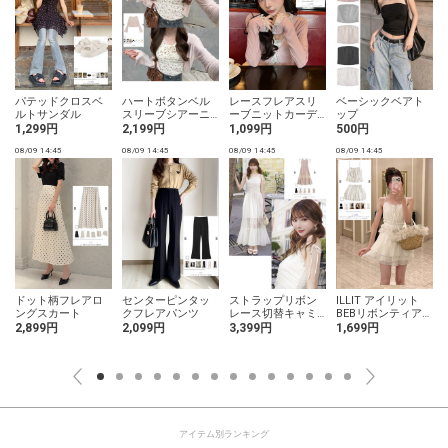
パテッドクロスベ
ハートボタンベル
レースフレアスリ
ベーシックベアト
ルトサンダル
スリーブシアーニ
ーブニットカーデ
ップ
ットカーディガン
ィガン
1,299円
2,199円
1,099円
500円
08/09 14:45
08/09 14:45
08/09 14:45
08/09 14:45
0
ドット柄フレアロ
センターピンタッ
ストラップリボン
ILLIT アイリット
ングスカート
クフレアパンツ
レース切替キャミ
BEBリボンティアー
ソールワンピース
ドキャミソール×テ
2,899円
2,099円
3,399円
1,699円
ィアードミニスカ
ートパンツセット
アップ
アイテム別ランキング