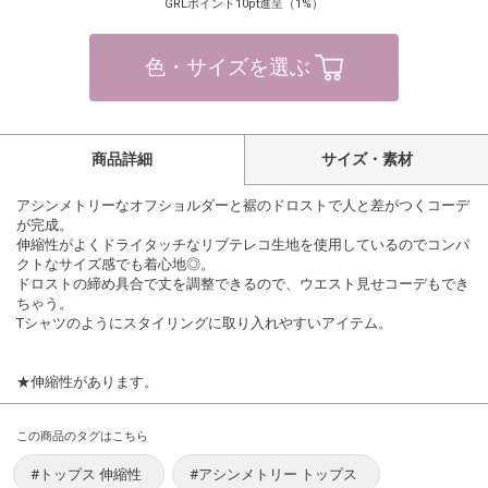
GRLポイント10pt進呈（1%）
色・サイズを選ぶ
商品詳細
サイズ・素材
アシンメトリーなオフショルダーと裾のドロストで人と差がつくコーデ
が完成。
伸縮性がよくドライタッチなリブテレコ生地を使用しているのでコンパ
クトなサイズ感でも着心地◎。
ドロストの締め具合で丈を調整できるので、ウエスト見せコーデもでき
ちゃう。
Tシャツのようにスタイリングに取り入れやすいアイテム。
★伸縮性があります。
この商品のタグはこちら
#トップス 伸縮性
#アシンメトリー トップス