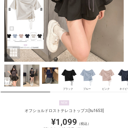
ブラック
ブルー
ピンク
ネイビ
NEW
オフショルドロストテレコトップス
[tu1653]
¥1,099
（税込）