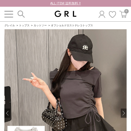
ALL ITEM 送料無料 !!
0
グレイル
トップス
カットソー
オフショルドロストテレコトップス