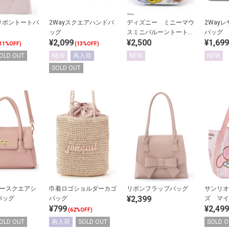
リボントートバ
2Wayスクエアハンドバ
ディズニー ミニーマウ
2Way
ッグ
スミニバルーントートバ
バッグ
¥2,099
¥2,500
¥1,699
ッグ
11%OFF)
(13%OFF)
OLD OUT
NEW
再入荷
NEW
NEW
SOLD OUT
ザースクエアシ
巾着ロゴショルダーカゴ
リボンフラップバッグ
サンリオ
¥2,399
バッグ
バッグ
ズ マイ
¥799
¥2,499
ントート
(62%OFF)
OLD OUT
再入荷
SOLD OUT
SOLD O