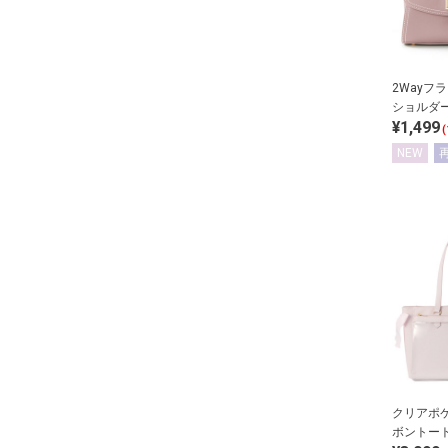
2Wayフ
ショルダ
¥1,499
(
NEW
クリアポ
ボントー