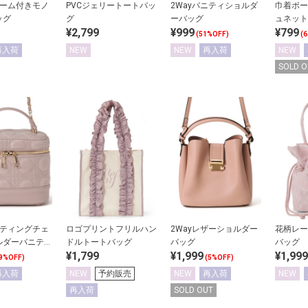
ャーム付きモノ
PVCジェリートートバッ
2Wayバニティショルダ
巾着ポー
ッグ
グ
ーバッグ
ュネット
¥2,799
¥999
¥799
(51%OFF)
(
再入荷
NEW
NEW
再入荷
NEW
SOLD O
ルティングチェ
ロゴプリントフリルハン
2Wayレザーショルダー
花柄レー
ルダーバニティ
ドルトートバッグ
バッグ
バッグ
¥1,799
¥1,999
¥1,999
9%OFF)
(5%OFF)
再入荷
NEW
予約販売
NEW
再入荷
NEW
再入荷
SOLD OUT