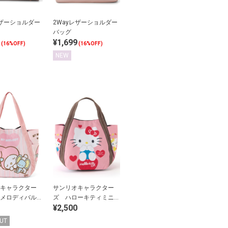
レザーショルダー
2Wayレザーショルダー
バッグ
¥1,699
(16%OFF)
(16%OFF)
NEW
キャラクター
サンリオキャラクター
メロディバルー
ズ ハローキティミニバ
¥2,500
バッグ
ルーントートバッグ
UT