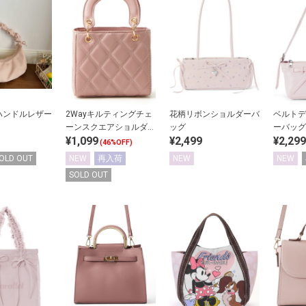
ハンドルレザー
2Wayキルティングチェ
花柄リボンショルダーバ
ベルトデ
ーンスクエアショルダー
ッグ
ーバッグ
¥1,099
¥2,499
¥2,299
バッグ
(46%OFF)
OLD OUT
NEW
再入荷
NEW
NEW
SOLD OUT