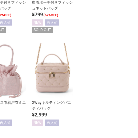
チ付きフィッシ
巾着ポーチ付きフィッシ
バッグ
ュネットバッグ
¥799
62%OFF)
(62%OFF)
再入荷
NEW
再入荷
UT
SOLD OUT
ス巾着浴衣ミニ
2Wayキルティングバニ
ティバッグ
¥2,999
再入荷
NEW
再入荷