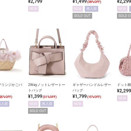
¥2,799
¥1,499
¥2,299
(38%OFF)
NEW
NEW
再入荷
NEW
SOLD OUT
SOLD O
フリンジかごバ
2Wayノットレザートー
ギャザーハンドルレザー
ドット柄
¥2,299
トバッグ
バッグ
¥1,399
¥1,799
25%OFF)
(31%OFF)
(15%OFF)
NEW
再入荷
NEW
再入荷
NEW
SOLD OUT