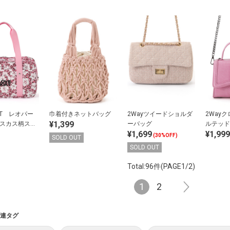
AT レオパー
巾着付きネットバッグ
2Wayツイードショルダ
2Way
¥1,399
ビスカス柄スク
ーバッグ
ルテッド
¥1,699
¥1,999
グ
(30%OFF)
SOLD OUT
SOLD OUT
Total:96件(PAGE1/2)
1
2
連タグ