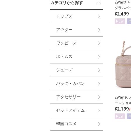
カテゴリから探す
2Wayチ
グラムバ
¥2,499
トップス
NEW
アウター
ワンピース
ボトムス
シューズ
バッグ・カバン
アクセサリー
2Wayキ
ーンショ
¥2,199
バッグ
セットアイテム
(
NEW
韓国コスメ