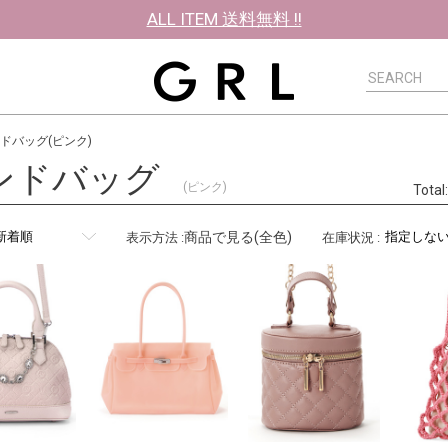
ALL ITEM 送料無料 !!
ドバッグ(ピンク)
ンドバッグ
(ピンク)
Tota
商品で見る(全色)
表示方法
:
在庫状況
: