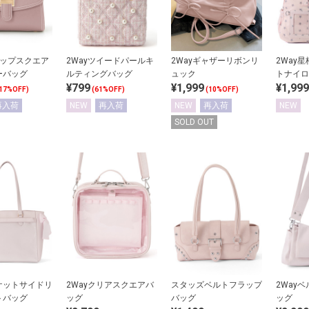
ラップスクエア
2Wayツイードパールキ
2Wayギャザーリボンリ
2Way
ーバッグ
ルティングバッグ
ュック
トナイロ
¥799
¥1,999
¥1,999
グ
17%OFF)
(61%OFF)
(10%OFF)
再入荷
NEW
再入荷
NEW
再入荷
NEW
SOLD OUT
ケットサイドリ
2Wayクリアスクエアバ
スタッズベルトフラップ
2Way
トバッグ
ッグ
バッグ
ッグ