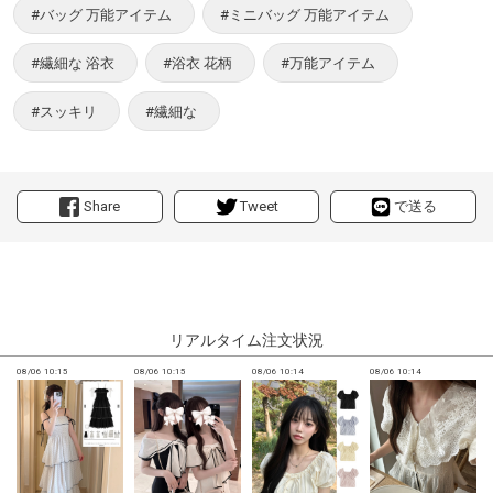
#バッグ 万能アイテム
#ミニバッグ 万能アイテム
#繊細な 浴衣
#浴衣 花柄
#万能アイテム
#スッキリ
#繊細な
Share
Tweet
で送る
リアルタイム注文状況
08/06 10:15
08/06 10:15
08/06 10:14
08/06 10:14
0