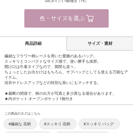
GRLポイント18pt進呈（1%）
色・サイズを選ぶ
商品詳細
サイズ・素材
繊細なフラワー柄レースを用いた愛嬌のあるバッグ。
スッキリとコンパクトなサイズ感で、使い勝手も抜群。
開け口は巾着タイプなので、開閉も楽々。
ちょっとしたお出かけはもちろん、サブバッグとしても使える万能なア
イテム。
浴衣やドレスアップなどの特別な装いにもマッチする。
★裁断の関係で、柄の出方が写真と多少異なる場合があります。
★内ポケット:オープンポケット1個付き
この商品のタグはこちら
#繊細な 花柄
#スッキリ 花柄
#スッキリ バッグ