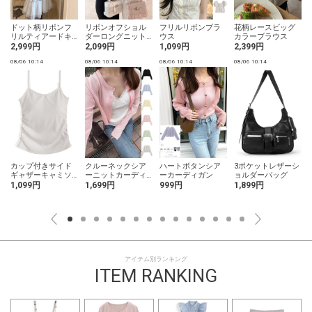
ドット柄リボンフ
リボンオフショル
フリルリボンブラ
花柄レースビッグ
リルティアードキ
ダーロングニット
ウス
カラーブラウス
ャミソールワンピ
ワンピース
2,999円
2,099円
1,099円
2,399円
ース
08/06 10:14
08/06 10:14
08/06 10:14
08/06 10:14
0
×
カップ付きサイド
クルーネックシア
ハートボタンシア
3ポケットレザーシ
ギャザーキャミソ
ーニットカーディ
ーカーディガン
ョルダーバッグ
ール
ガン
1,099円
1,699円
999円
1,899円
アイテム別ランキング
ITEM RANKING