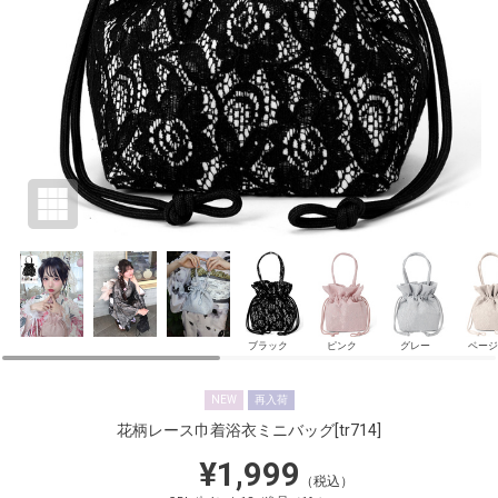
ブラック
ピンク
グレー
ベージ
NEW
再入荷
花柄レース巾着浴衣ミニバッグ
[tr714]
¥1,999
（税込）