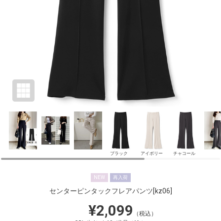
ブラック
アイボリー
チャコール
NEW
再入荷
センターピンタックフレアパンツ
[kz06]
¥2,099
（税込）