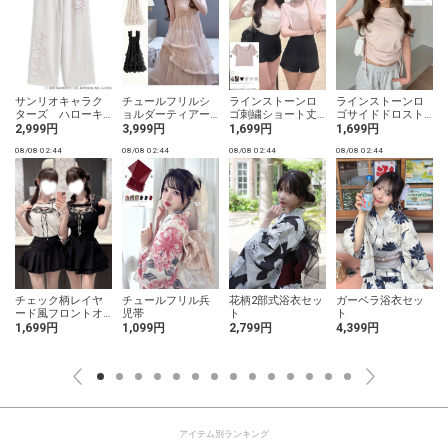
サンリオキャラク
チュールフリルシ
ラインストーンロ
ラインストーンロ
ターズ ハローキ
ョルダーティアー
ゴ刺繍ショート丈T
ゴサイドドロストT
ティラインストー
ドワンピース
シャツ
シャツ
2,999円
3,999円
1,699円
1,699円
ンカーブパンツ
08/08 02:44
08/08 02:44
08/08 02:44
08/08 02:44
0
チェック柄レイヤ
チュールフリル兵
花柄2部式浴衣セッ
ガーベラ浴衣セッ
ード風フロントオ
児帯
ト
ト
ープンリボントッ
1,699円
1,099円
2,799円
4,399円
プス
アイテム別ランキング