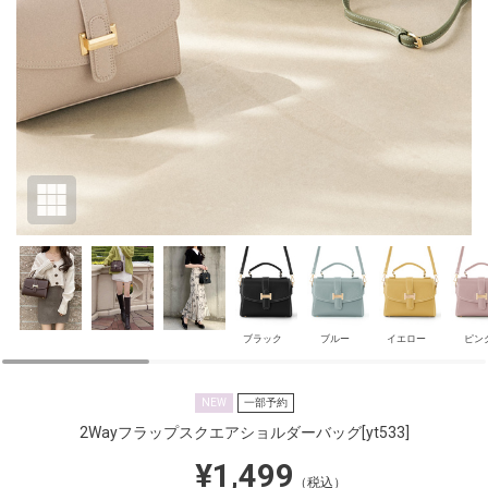
ブラック
ブルー
イエロー
ピン
NEW
一部予約
2Wayフラップスクエアショルダーバッグ
[yt533]
¥1,499
（税込）