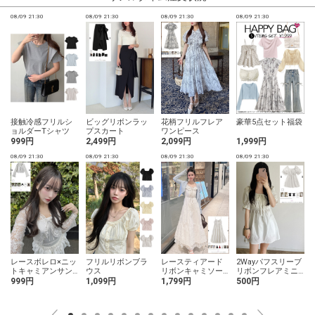
08/09 21:30
08/09 21:30
08/09 21:30
08/09 21:30
0
ビッグリボンラッ
花柄フリルフレア
豪華5点セット福袋
接触冷感フリルシ
プスカート
ワンピース
ョルダーTシャツ
2,499円
2,099円
1,999円
999円
0
08/09 21:30
08/09 21:30
08/09 21:30
08/09 21:30
レースボレロ×ニッ
フリルリボンブラ
レースティアード
2Wayパフスリーブ
トキャミアンサン
ウス
リボンキャミソー
リボンフレアミニ
ブル
ルワンピース
ワンピース
999円
1,099円
1,799円
500円