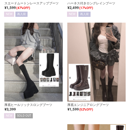
スエードムートンレースアップブーツ
ハーネス付きロングレインブーツ
¥1,599
¥2,499
(47%OFF)
(17%OFF)
NEW
再入荷
NEW
再入荷
厚底ヒールソックスロングブーツ
厚底エンジニアロングブーツ
¥3,399
¥1,599
(52%OFF)
NEW
SOLD OUT