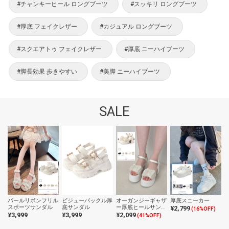
#チャンキーヒール ロングブーツ
#スッキリ ロングブーツ
#厚底 フェイクレザー
#カジュアル ロングブーツ
#スクエアトゥ フェイクレザー
#厚底 ニーハイブーツ
#脚長効果 歩きやすい
#美脚 ニーハイブーツ
SALE
パールリボンフリル
ビジューバックル厚
オーガンジーギャザ
厚底スニーカー
スポーツサンダル
底サンダル
ー厚底ヒールサンダ
¥2,799
(16%OFF)
ル
¥3,999
¥3,999
¥2,099
(41%OFF)