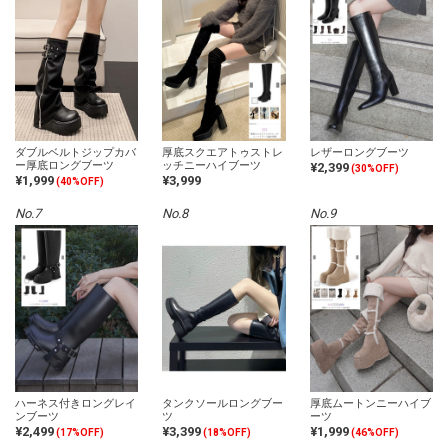
ダブルベルトジップカバ
厚底スクエアトゥストレ
レザーロングブーツ
ー厚底ロングブーツ
ッチニーハイブーツ
¥2,399
(30%OFF)
¥1,999
¥3,999
(40%OFF)
No.7
No.8
No.9
ハーネス付きロングレイ
タンクソールロングブー
厚底ムートンニーハイブ
ンブーツ
ツ
ーツ
¥2,499
¥3,399
¥1,999
(17%OFF)
(18%OFF)
(46%OFF)