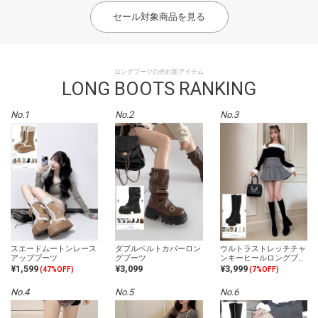
セール対象商品を見る
ロングブーツの売れ筋アイテム
LONG BOOTS RANKING
No.1
No.2
No.3
スエードムートンレース
ダブルベルトカバーロン
ウルトラストレッチチャ
アップブーツ
グブーツ
ンキーヒールロングブー
ツ
¥1,599
¥3,099
¥3,999
(47%OFF)
(7%OFF)
No.4
No.5
No.6