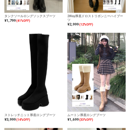
タンクソールロングソックスブーツ
2Way厚底ドロストリボンニーハイブー
ツ
¥1,799
(41%OFF)
¥2,999
(12%OFF)
ストレッチニット厚底ロングブーツ
ムートン厚底ロングブーツ
¥3,999
¥1,699
(14%OFF)
(33%OFF)