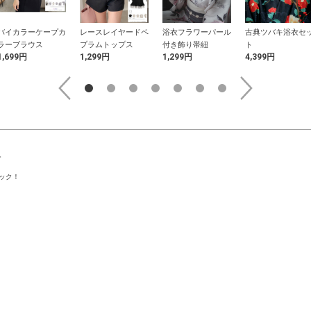
バイカラーケープカ
レースレイヤードペ
浴衣フラワーパール
古典ツバキ浴衣セ
ラーブラウス
プラムトップス
付き飾り帯紐
ト
1,699円
1,299円
1,299円
4,399円
。
ック！