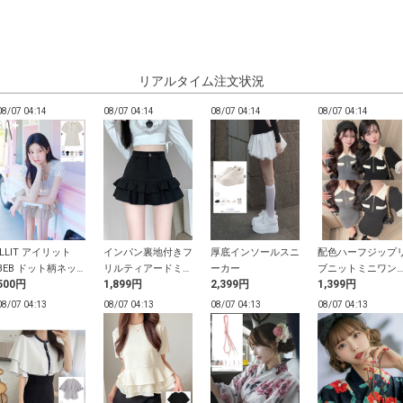
リアルタイム注文状況
08/07 04:14
08/07 04:14
08/07 04:14
08/07 04:14
ILLIT アイリット
インパン裏地付きフ
厚底インソールスニ
配色ハーフジップ
BEB ドット柄ネッ
リルティアードミニ
ーカー
ブニットミニワン
500円
1,899円
2,399円
1,399円
クリボントップス
スカート
ース
08/07 04:13
08/07 04:13
08/07 04:13
08/07 04:13