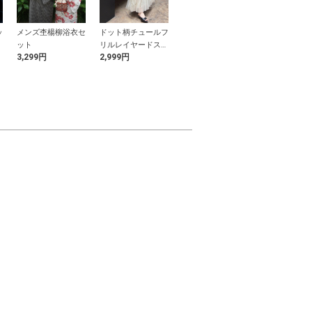
ッ
メンズ杢楊柳浴衣セ
ドット柄チュールフ
ロゴ刺繍ストラップ
ナンバーロゴ
ット
リルレイヤードスカ
サイドギャザーリブ
ラインワンシ
3,299円
2,999円
1,499円
799円
ート
トップス
ーアシンメト
ップス