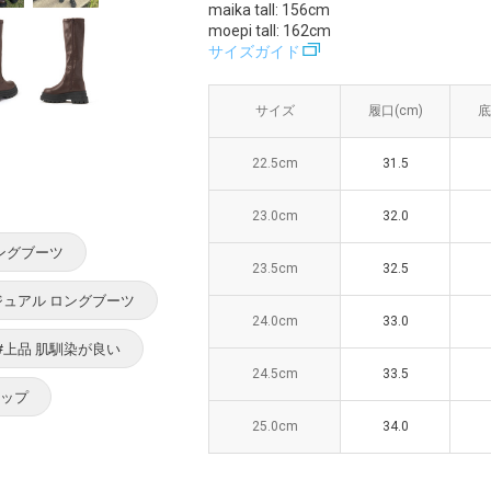
maika tall: 156cm
moepi tall: 162cm
サイズガイド
サイズ
サイズ
履口(cm)
履口(cm)
底
底
22.5cm
22.5cm
31.5
31.5
23.0cm
23.0cm
32.0
32.0
ロングブーツ
23.5cm
23.5cm
32.5
32.5
ジュアル ロングブーツ
24.0cm
24.0cm
33.0
33.0
#上品 肌馴染が良い
24.5cm
24.5cm
33.5
33.5
アップ
25.0cm
25.0cm
34.0
34.0