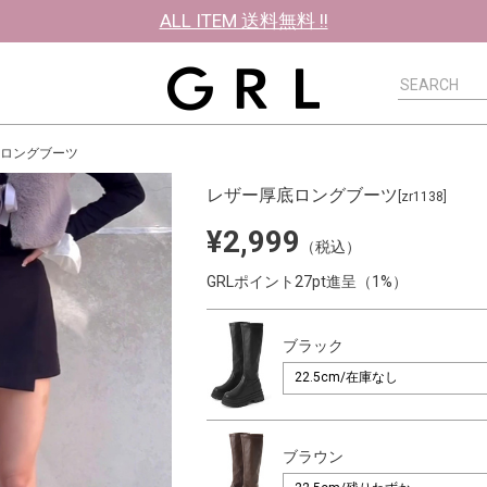
ALL ITEM 送料無料 !!
ロングブーツ
レザー厚底ロングブーツ
[zr1138]
¥2,999
（税込）
GRLポイント27pt進呈（1%）
ブラック
ブラウン