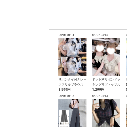
04:05
08/07 04:05
08/07 04:14
08/07 04:14
ック柄ベルトミ
厚底ダブルベルトサ
リボンタイ付きレー
ドット柄リボンドッ
ピース×ショ
ンダル
スフリルブラウス
キングリブトップス
9円
1,699円
1,599円
1,299円
パンツセットア
04:03
08/07 04:03
08/07 04:13
08/07 04:13