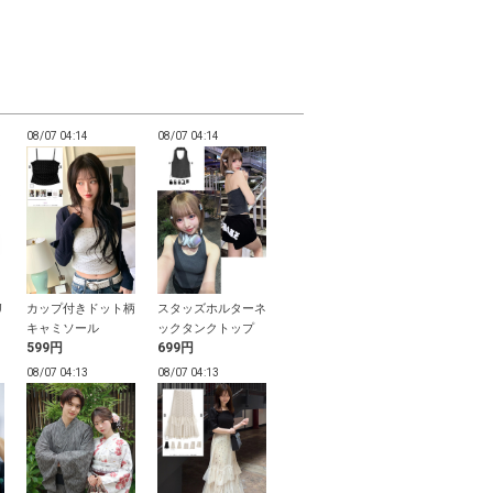
08/07 04:14
08/07 04:14
08/07 04:13
08/07 04:13
リ
カップ付きドット柄
スタッズホルターネ
チェック柄フリルス
チャーム付き
ピ
キャミソール
ックタンクトップ
リーブティアードワ
ロッグサンダ
599円
699円
1,999円
999円
ンピース
08/07 04:13
08/07 04:13
08/07 04:12
08/07 04:12