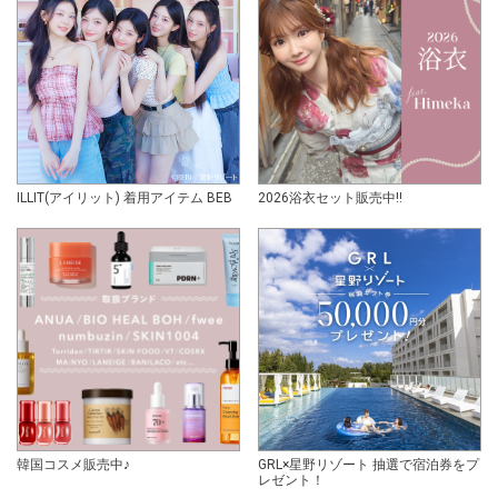
ILLIT(アイリット) 着用アイテム BEB
2026浴衣セット販売中!!
韓国コスメ販売中♪
GRL×星野リゾート 抽選で宿泊券をプ
レゼント！