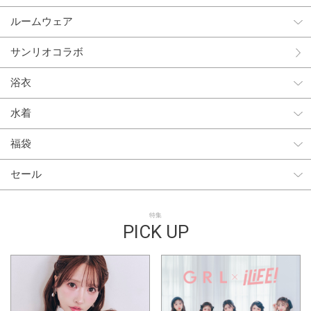
ルームウェア
サンリオコラボ
浴衣
水着
福袋
セール
特集
PICK UP