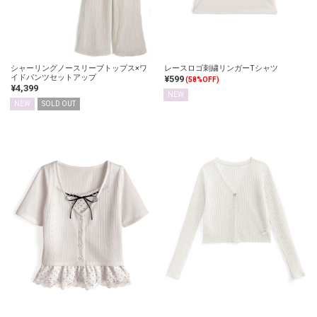
シャーリングノースリーブトップス×ワ
レースロゴ刺繍リンガーTシャツ
イドパンツセットアップ
¥599
(58%OFF)
¥4,399
NEW
NEW
SOLD OUT