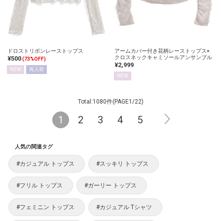
ドロストリボンレーストップス
アームカバー付き花柄レーストップス×
クロスネックキャミソールアンサンブル
¥500
(73%OFF)
¥2,999
NEW
再入荷
NEW
Total:1080件(PAGE1/22)
1
2
3
4
5
人気の関連タグ
#カジュアル トップス
#スッキリ トップス
#フリル トップス
#ガーリー トップス
#フェミニン トップス
#カジュアル Tシャツ