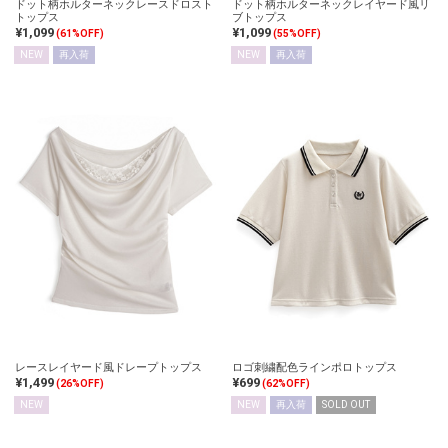
ドット柄ホルターネックレースドロスト
ドット柄ホルターネックレイヤード風リ
トップス
ブトップス
¥1,099
¥1,099
(61%OFF)
(55%OFF)
NEW
再入荷
NEW
再入荷
レースレイヤード風ドレープトップス
ロゴ刺繍配色ラインポロトップス
¥1,499
¥699
(26%OFF)
(62%OFF)
NEW
NEW
再入荷
SOLD OUT