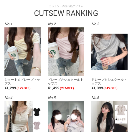
カットソーの売れ筋アイテム
CUTSEW RANKING
No.1
No.2
No.3
ショート丈ドレープトッ
ドレープカシュクールト
ドレープカシュクールト
プス
ップス
ップス
¥1,299
¥1,499
¥1,399
(32%OFF)
(29%OFF)
(34%OFF)
No.4
No.5
No.6