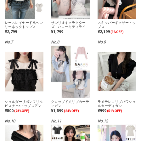
レースレイヤード風ヘン
サンリオキャラクター
スキッパーギャザートッ
リーネックトップス
ズ ハローキティライン
プス
ストーンTシャツ
¥2,799
¥1,799
¥2,199
(9%OFF)
No.7
No.8
No.9
ショルダーリボンフリル
クロップド丈リブカーデ
ラメテレコリブパワショ
ビスチェ×トップスアン
ィガン
ルカーディガン
サンブル
¥500
¥1,599
¥999
(78%OFF)
(24%OFF)
(51%OFF)
No.10
No.11
No.12