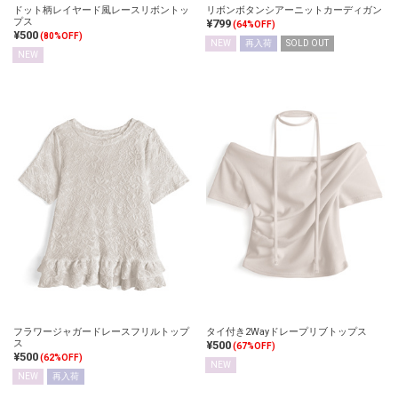
ドット柄レイヤード風レースリボントッ
リボンボタンシアーニットカーディガン
プス
¥799
(64%OFF)
¥500
(80%OFF)
NEW
再入荷
SOLD OUT
NEW
フラワージャガードレースフリルトップ
タイ付き2Wayドレープリブトップス
ス
¥500
(67%OFF)
¥500
(62%OFF)
NEW
NEW
再入荷