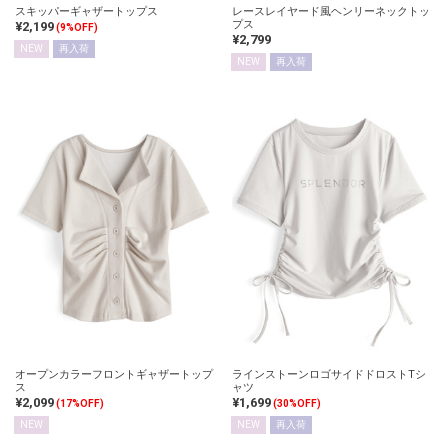
スキッパーギャザートップス
レースレイヤード風ヘンリーネックトッ
プス
¥2,199
(9%OFF)
¥2,799
NEW
再入荷
NEW
再入荷
オープンカラーフロントギャザートップ
ラインストーンロゴサイドドロストTシ
ス
ャツ
¥2,099
¥1,699
(17%OFF)
(30%OFF)
NEW
NEW
再入荷