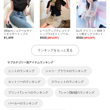
2Wayカシュクールサイ
レースアップテレコリブ
ILLIT アイリット BEB ド
ドギャザートップス
トップス×キャミソール
ット柄ネックリボントッ
アンサンブル
プス
¥1,499
¥500
¥500
(80%OFF)
(69%OFF)
ランキングをもっと見る
サブカテゴリー別アイテムランキング
ニットのランキング
シャツ・ブラウスのランキング
カットソーのランキング
スウェットのランキング
プリントTシャツのランキング
Tシャツ[無地]のランキング
パーカーのランキング