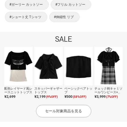
#ガーリー カットソー
#フリル カットソー
#ショート丈 Tシャツ
#伸縮性 リブ
SALE
配色レイヤード風レ
スキッパーギャザー
ベーシックベアトッ
チェック柄キャミソ
ースニットトップス
トップス
プ
ールワンピース×ク
ロップドトップスニ
¥2,699
¥2,199
¥500
¥3,999
(9%OFF)
(50%OFF)
(7%OFF)
ットアンサンブル
セール対象商品を見る