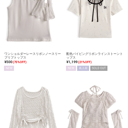
ワンショルダーレースリボンノースリー
配色パイピングリボンラインストーント
ブリブトップス
ップス
¥500
¥1,199
(75%OFF)
(21%OFF)
NEW
NEW
再入荷
SOLD OUT