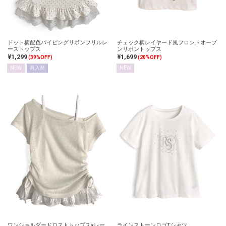
ドット柄配色パイピングリボンフリルレ
チェック柄レイヤード風フロントオープ
ーストップス
ンリボントップス
¥1,299
¥1,699
(39%OFF)
(20%OFF)
NEW
再入荷
NEW
ワンショルダードロストトップス×レー
ラインストーンロゴTシャツ