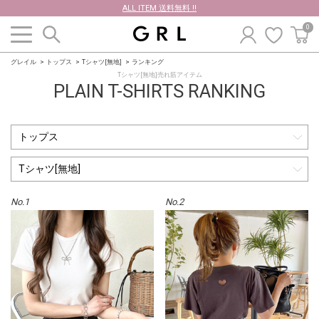
ALL ITEM 送料無料 !!
0
グレイル
トップス
Tシャツ[無地]
ランキング
Tシャツ[無地]売れ筋アイテム
PLAIN T-SHIRTS RANKING
No.1
No.2