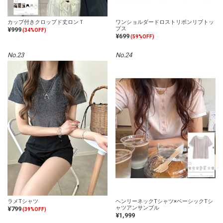
カップ付きクロップド丈ロンＴ
ワンショルダードロストリボンリブトッ
プス
¥999
(34%OFF)
¥699
(59%OFF)
No.23
No.24
ラメTシャツ
ヘンリーネックTシャツ×ベーシックTシ
ャツアンサンブル
¥799
(39%OFF)
¥1,999