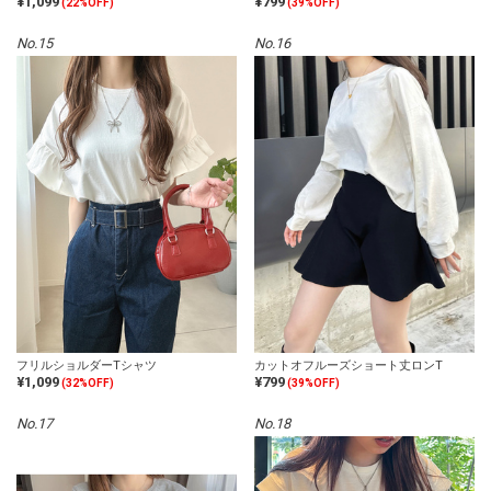
¥1,099
¥799
(22%OFF)
(39%OFF)
No.15
No.16
フリルショルダーTシャツ
カットオフルーズショート丈ロンT
¥1,099
¥799
(32%OFF)
(39%OFF)
No.17
No.18