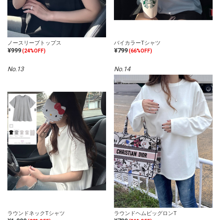
ノースリーブトップス
バイカラーTシャツ
¥999
¥799
(24%OFF)
(66%OFF)
No.13
No.14
ラウンドネックTシャツ
ラウンドヘムビッグロンT