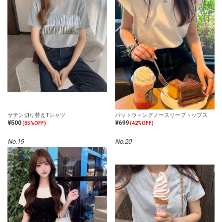
サテン切り替えTシャツ
バットウィングノースリーブトップス
¥500
¥699
(65%OFF)
(42%OFF)
No.19
No.20