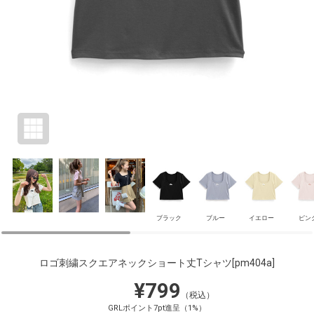
ブラック
ブルー
イエロー
ピン
ロゴ刺繍スクエアネックショート丈Tシャツ
[pm404a]
¥799
（税込）
GRLポイント7pt進呈（1%）