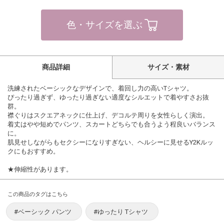
色・サイズを選ぶ
商品詳細
サイズ・素材
洗練されたベーシックなデザインで、着回し力の高いTシャツ。
ぴったり過ぎず、ゆったり過ぎない適度なシルエットで着やすさお抜
群。
襟ぐりはスクエアネックに仕上げ、デコルテ周りを女性らしく演出。
着丈はやや短めでパンツ、スカートどちらでも合うよう程良いバランス
に。
肌見せしながらもセクシーになりすぎない、ヘルシーに見せるY2Kルッ
クにもおすすめ。
★伸縮性があります。
この商品のタグはこちら
#ベーシック パンツ
#ゆったり Tシャツ