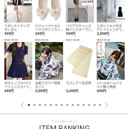
リボンストラップ
ビジューパールレ
バイアスチェック
リボンベルト付き
サンダル
ースリボンフラッ
柄バックオープン
アシメトレンチワ
トシューズ
リボンミニワンピ
ンピース
999円
599円
599円
2,599円
ース
08/07 09:45
08/07 09:45
08/07 09:45
08/07 09:45
0
ポロトップス×プリ
水彩フラワー浴衣
ラメシアー兵児帯
パールボールツイ
ーツミニスカート
セット
スト飾り帯紐
ラインニットセッ
699円
2,099円
2,499円
699円
トアップ
アイテム別ランキング
ITEM RANKING