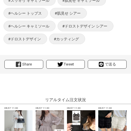
#スッキリ キャミソール
#肌見せ キャミソール
#ヘルシー トップス
#肌見せ シアー
#ヘルシー キャミソール
#ドロストデザイン シアー
#ドロストデザイン
#カッティング
Share
Tweet
で送る
リアルタイム注文状況
08/07 11:30
08/07 11:30
08/07 11:30
08/07 11:30
0