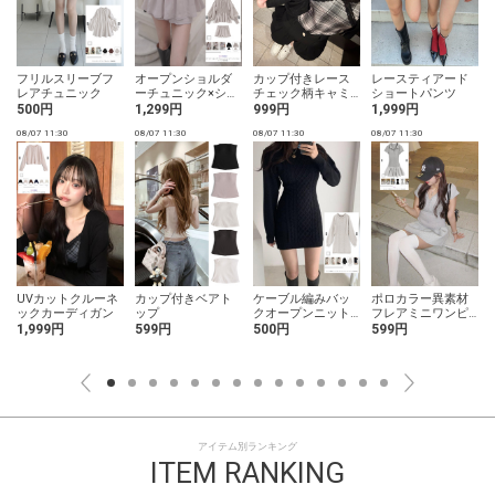
フリルスリーブフ
オープンショルダ
カップ付きレース
レースティアード
レアチュニック
ーチュニック×ショ
チェック柄キャミ
ショートパンツ
ートパンツセット
ソール
500円
1,299円
999円
1,999円
アップ
08/07 11:30
08/07 11:30
08/07 11:30
08/07 11:30
0
UVカットクルーネ
カップ付きベアト
ケーブル編みバッ
ポロカラー異素材
ックカーディガン
ップ
クオープンニット
フレアミニワンピ
ミニワンピース
ース
1,999円
599円
500円
599円
アイテム別ランキング
ITEM RANKING