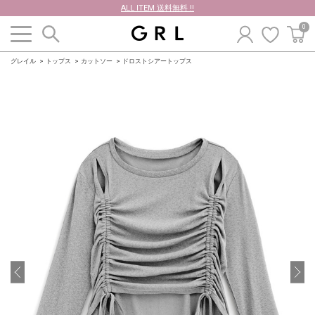
ALL ITEM 送料無料 !!
0
グレイル
トップス
カットソー
ドロストシアートップス