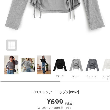
ブラック
グレー
チャコール
オフホ
ト
ドロストシアートップス
[nk62]
¥699
（税込）
GRLポイント6pt進呈（1%）