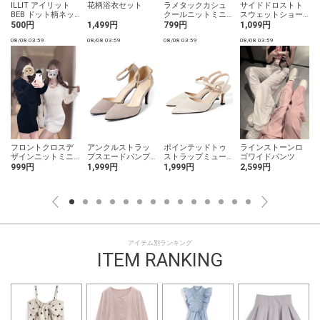
ILLIT アイリット
花柄浴衣セット
ラメタックカシュ
サイドドロストト
BEB ドット柄ネッ
クールニットミニ
スウェットショー
クリボントップス
ワンピース
トパンツ
500円
1,499円
799円
1,099円
08/08 03:59
08/08 03:59
08/08 03:59
08/08 03:59
0
フロントクロスデ
アンクルストラッ
ポインテッドトゥ
ラインストーンロ
ザインニットミニ
プスエードパンプ
ストラップミュー
ゴワイドパンツ
ワンピース
ス
ル
999円
1,999円
1,999円
2,599円
アイテム別ランキング
ITEM RANKING