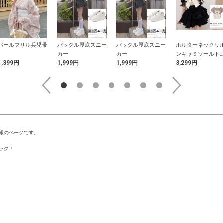
パールフリル兵児帯
バックル厚底スニー
バックル厚底スニー
ホルターネックリ
カー
カー
ンキャミソールト
1,399円
1,999円
1,999円
3,299円
プス×ボレロニット
アンサンブル
報のページです。
ック！