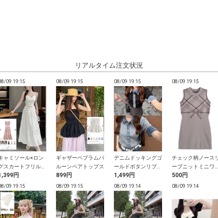
リアルタイム注文状況
08/09 19:15
08/09 19:15
08/09 19:15
08/09 19:15
キャミソール×ロン
ギャザーペプラムバ
デニムドッキングゴ
チェック柄ノース
グスカートフリルセ
ルーンベアトップス
ールドボタンリブニ
ーブニットミニワ
1,399円
899円
1,499円
500円
ットアップ
ットトップス
ピース
08/09 19:15
08/09 19:15
08/09 19:14
08/09 19:14