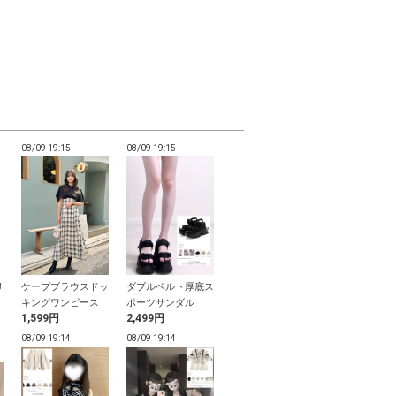
08/09 19:15
08/09 19:15
08/09 19:14
08/09 19:14
リ
ケープブラウスドッ
ダブルベルト厚底ス
ドット柄ドッキング
サンリオキャ
ン
キングワンピース
ポーツサンダル
ティアードミニワン
ーズ ハロー
1,599円
2,499円
999円
2,500円
ピース
レオパード柄
バッグ
08/09 19:14
08/09 19:14
08/09 19:14
08/09 19:14