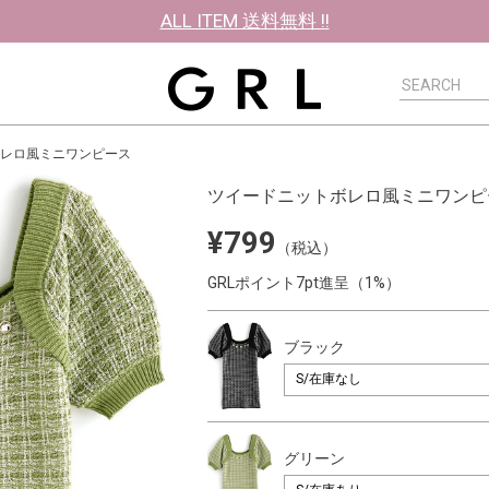
ALL ITEM 送料無料 !!
レロ風ミニワンピース
ツイードニットボレロ風ミニワンピ
¥799
（税込）
GRLポイント7pt進呈（1%）
ブラック
グリーン