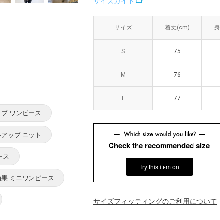
サイズガイド
サイズ
サイズ
着丈(cm)
着丈(cm)
身
身
S
S
75
75
M
M
76
76
L
L
77
77
ップ ワンピース
ルアップ ニット
Check the recommended size
ース
Try this item on
効果 ミニワンピース
サイズフィッティングのご利用について