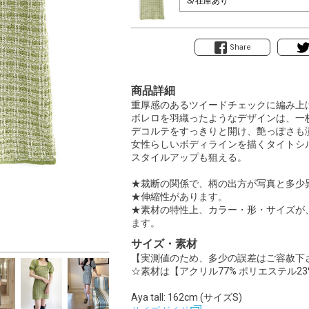
Share
商品詳細
重厚感のあるツイードチェックに編み上
ボレロを羽織ったようなデザインは、一
デコルテをすっきりと開け、艶っぽさも
女性らしいボディラインを描くタイトシ
スタイルアップも狙える。
★裁断の関係で、柄の出方が写真と多少
★伸縮性があります。
★素材の特性上、カラー・形・サイズが
ます。
サイズ・素材
【実測値のため、多少の誤差はご容赦下
☆素材は【アクリル77% ポリエステル23
Aya tall: 162cm (サイズS)