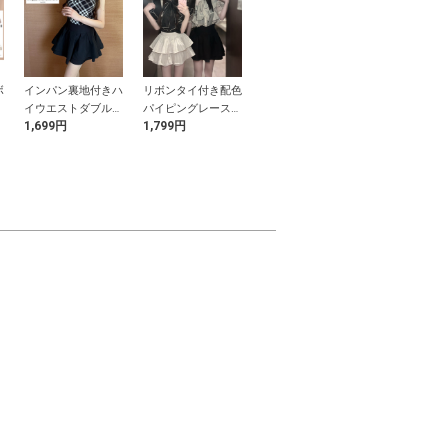
ボ
インパン裏地付きハ
リボンタイ付き配色
ドット柄チュールド
ドット柄バル
ッ
イウエストダブルフ
パイピングレースフ
ッキングバルーンノ
プラムトップ
1,699円
1,799円
2,099円
699円
レアスカート
リルブラウス
ースリーブトップス