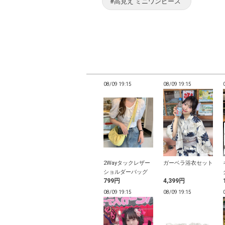
#高見え ミニワンピース
19:12
08/09 19:10
08/09 19:15
08/09 19:15
ールフリルショ
パフスリーブドロス
2Wayタックレザー
ガーベラ浴衣セット
ーリボンビキニ
トリボンスカートビ
ショルダーバッグ
9円
2,599円
799円
4,399円
キニ水着
19:08
08/09 19:08
08/09 19:15
08/09 19:15