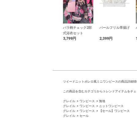
yシアーペプラ
センタープレススト
バラ柄チェック2部
パールフリル帯揚げ
ラウス
レートパンツ
式浴衣セット
9円
1,799円
3,799円
2,399円
ツイードニットボレロ風ミニワンピースの商品詳細情
この商品を含むカテゴリからトレンドアイテムをチェ
グレイル
ワンピース
無地
グレイル
ワンピース
ニットワンピース
グレイル
ワンピース
【セール】ワンピース
グレイル
セール