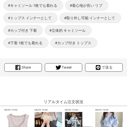
#キャミソール 1枚でも着れる
#着心地が良い リブ
#トップス インナーとして
#取り外し可能 インナーとして
#カップ付き 下着
#立体的 キャミソール
#下着 1枚でも着れる
#カップ付き トップス
Share
Tweet
で送る
リアルタイム注文状況
08/09 19:00
08/09 19:00
08/09 19:00
08/09 19:00
0