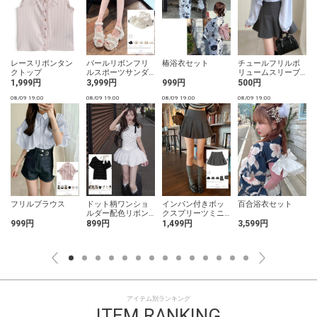
レースリボンタン
パールリボンフリ
椿浴衣セット
チュールフリルボ
クトップ
ルスポーツサンダ
リュームスリーブ
ル
ブラウス
1,999円
3,999円
999円
500円
08/09 19:00
08/09 19:00
08/09 19:00
08/09 19:00
0
フリルブラウス
ドット柄ワンショ
インパン付きボッ
百合浴衣セット
ルダー配色リボン
クスプリーツミニ
トップス
スカート
999円
899円
1,499円
3,599円
アイテム別ランキング
ITEM RANKING