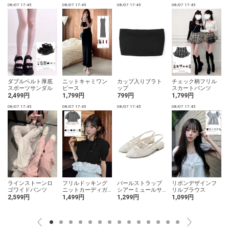
08/07 17:45
08/07 17:45
08/07 17:45
08/07 17:45
0
ダブルベルト厚底
ニットキャミワン
カップ入りブラト
チェック柄フリル
スポーツサンダル
ピース
ップ
スカートパンツ
2,499円
1,799円
799円
1,799円
08/07 17:45
08/07 17:45
08/07 17:45
08/07 17:45
0
ラインストーンロ
フリルドッキング
パールストラップ
リボンデザインフ
ゴワイドパンツ
ニットカーディガ
シアーミュールサ
リルブラウス
ン
ンダル
2,599円
1,499円
1,299円
1,099円