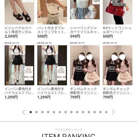
ビジュークロスベ
パット付きダブル
シャーリングジャ
4ポケットワンショ
ルト厚底サンダル
ストラップキャミ
ガードフリルキャ
ルダーバッグ
ソール
ミソール
2,399円
500円
599円
500円
08/08 23:15
08/08 23:15
08/08 23:15
08/08 23:15
0
リ
インパン裏地付き
インパン裏地付き
ギンガムチェック
ギンガムチェック
ハイウエストフレ
ハイウエストフレ
柄配色ラインニッ
柄配色ラインニッ
アミニスカート
アミニスカート
トトップス
トトップス
1,299円
1,299円
799円
799円
アイテム別ランキング