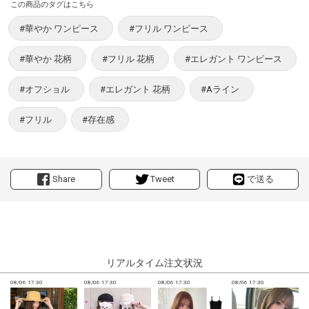
この商品のタグはこちら
#華やか ワンピース
#フリル ワンピース
#華やか 花柄
#フリル 花柄
#エレガント ワンピース
#オフショル
#エレガント 花柄
#Aライン
#フリル
#存在感
Share
Tweet
で送る
リアルタイム注文状況
08/06 17:30
08/06 17:30
08/06 17:30
08/06 17:30
0