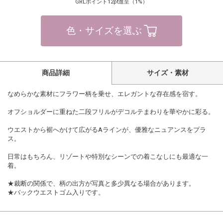
GRLポイント12pt進呈（1%）
色・サイズを選ぶ
商品詳細
サイズ・素材
なめらかな素材にフラワー柄を乗せ、エレガントな存在感を宿す。
オフショルダーに重ねた二段フリルがデコルテまわりを華やかに彩る。
ウエストから裾へかけて広がるAラインが、優雅なニュアンスをプラ
ス。
日常はもちろん、リゾートや特別なシーンでの着こなしにも最適な一
着。
★裁断の関係で、柄の出方が写真と多少異なる場合があります。
★バックウエストゴム入りです。