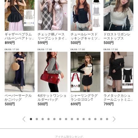
ギャザーペプラム
チェック柄ノース
チュールレースド
ドロストリボンレ
バルーンベアトッ
リーブニットタイ
ッキングキャミソ
ーストップス
プス
トロングワンピー
ール
899円
599円
500円
500円
ス
08/06 17:30
08/06 17:30
08/06 17:30
08/06 17:30
0
ペーパーサークル
4ポケットワンショ
シャーリングラグ
ラメタックカシュ
かごバッグ
ルダーバッグ
ランロゴロンT
クールニットミニ
ワンピース
500円
500円
699円
799円
アイテム別ランキング