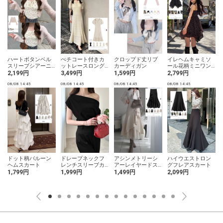
ハートボタンベル
ぺチコート付きカ
クロップド丈リブ
イレヘムキャミソ
スリーブシアーニ
ットレースロング
カーディガン
ール花柄ミニワン
ットカーディガン
ワンピース
ピース
2,199円
3,499円
1,599円
2,799円
08/08 14:45
08/08 14:45
08/08 14:45
08/08 14:45
0
ドット柄バルーン
ドレープネックフ
アシンメトリーシ
ハイウエストロン
ヘムスカート
レンチスリーブカ
アーレイヤードス
グフレアスカート
ットソー
カート
1,799円
1,999円
1,499円
2,099円