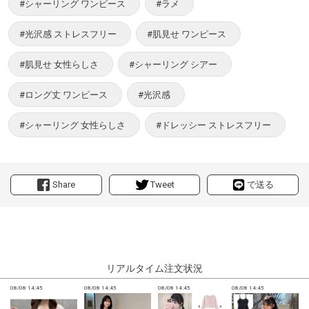
#シャーリング ワンピース
#ラメ
#光沢感 ストレスフリー
#肌見せ ワンピース
#肌見せ 女性らしさ
#シャーリング シアー
#ロング丈 ワンピース
#光沢感
#シャーリング 女性らしさ
#ドレッシー ストレスフリー
Share
Tweet
で送る
リアルタイム注文状況
08/08 14:45
08/08 14:45
08/08 14:45
08/08 14:45
0