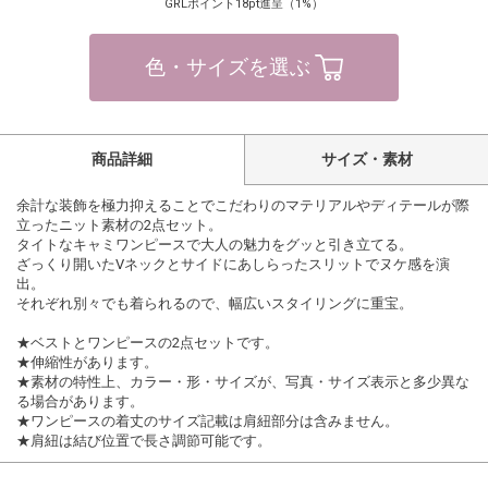
GRLポイント18pt進呈（1%）
色・サイズを選ぶ
商品詳細
サイズ・素材
余計な装飾を極力抑えることでこだわりのマテリアルやディテールが際
立ったニット素材の2点セット。
タイトなキャミワンピースで大人の魅力をグッと引き立てる。
ざっくり開いたVネックとサイドにあしらったスリットでヌケ感を演
出。
それぞれ別々でも着られるので、幅広いスタイリングに重宝。
★ベストとワンピースの2点セットです。
★伸縮性があります。
★素材の特性上、カラー・形・サイズが、写真・サイズ表示と多少異な
る場合があります。
★ワンピースの着丈のサイズ記載は肩紐部分は含みません。
★肩紐は結び位置で長さ調節可能です。