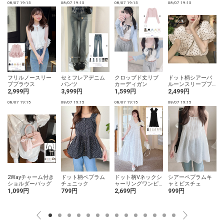
08/07 19:15
08/07 19:15
08/07 19:15
08/07 19:15
0
フリルノースリー
セミフレアデニム
クロップド丈リブ
ドット柄シアーバ
ブブラウス
パンツ
カーディガン
ルーンスリーブブ
ラウス
2,999円
3,999円
1,599円
2,499円
08/07 19:15
08/07 19:15
08/07 19:15
08/07 19:15
0
2Wayチャーム付き
ドット柄ペプラム
ドット柄Vネックシ
シアーペプラムキ
ショルダーバッグ
チュニック
ャーリングワンピ
ャミビスチェ
ース
1,099円
799円
2,699円
999円