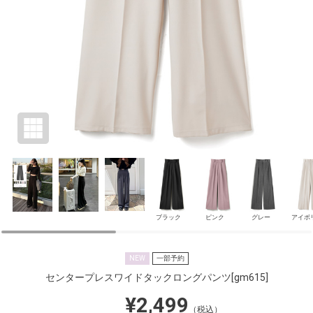
ブラック
ピンク
グレー
アイボ
NEW
一部予約
センタープレスワイドタックロングパンツ
[gm615]
¥2,499
（税込）