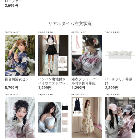
ローファー
2,699円
リアルタイム注文状況
08/09 14:30
08/09 14:30
08/09 14:30
08/09 14:30
0
百合柄浴衣セット
インパン裏地付き
浴衣フラワーパー
パールフリル帯揚
ハイウエストフレ
ル付き飾り帯紐
げ
アミニスカート
5,799円
1,299円
1,299円
2,399円
08/09 14:30
08/09 14:30
08/09 14:30
08/09 14:30
0