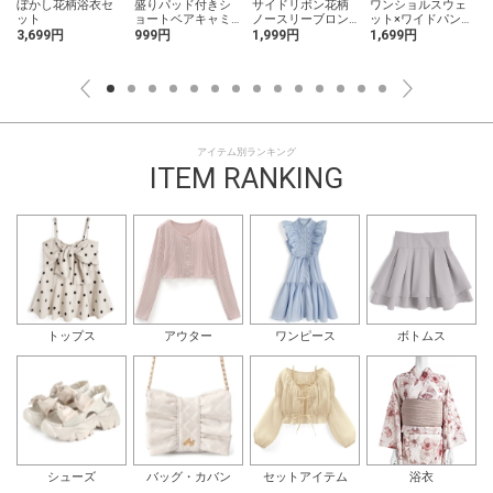
ッ
ぼかし花柄浴衣セ
盛りパッド付きシ
サイドリボン花柄
ワンショルスウェ
ット
ョートベアキャミ
ノースリーブロン
ット×ワイドパンツ
ソール
グワンピース
セットアップ
3,699円
999円
1,999円
1,699円
アイテム別ランキング
ITEM RANKING
トップス
アウター
ワンピース
ボトムス
シューズ
バッグ・カバン
セットアイテム
浴衣