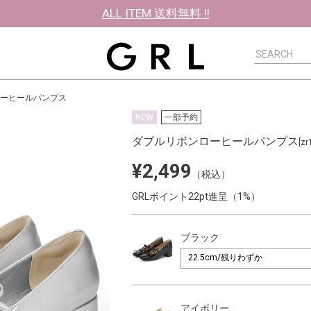
ALL ITEM 送料無料 !!
ーヒールパンプス
NEW
一部予約
ダブルリボンローヒールパンプス
[zr
¥2,499
（税込）
GRLポイント22pt進呈（1%）
ブラック
アイボリー