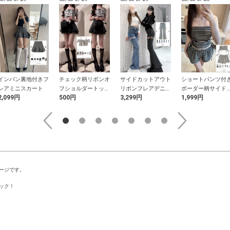
インパン裏地付きフ
チェック柄リボンオ
サイドカットアウト
ショートパンツ付
レアミニスカート
フショルダートップ
リボンフレアデニム
ボーダー柄サイド
2,099円
500円
3,299円
1,999円
ス
パンツ
ボンビキニ水着
ージです。
ック！