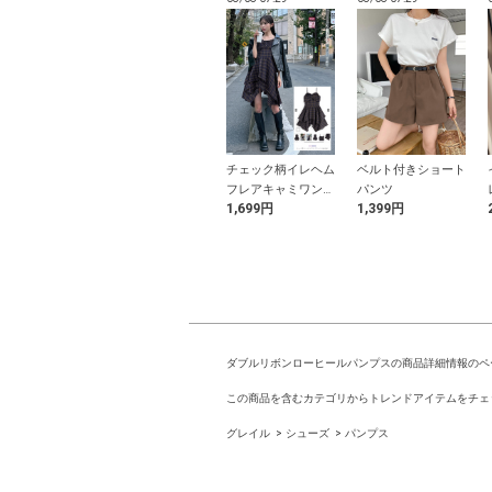
ショルダーリボ
インパン裏地付きハ
チェック柄イレヘム
ベルト付きショート
イードトップス
イウエストダブルフ
フレアキャミワンピ
パンツ
9円
1,699円
1,699円
1,399円
レアスカート
ース
ダブルリボンローヒールパンプスの商品詳細情報のペ
この商品を含むカテゴリからトレンドアイテムをチェ
グレイル
シューズ
パンプス