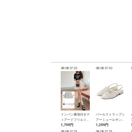
07:25
08/08 07:25
08/08 07:30
08/08 07:30
ローファー
厚底インソールスニ
インパン裏地付きテ
パールストラップシ
ーカー
ィアードフリルミニ
アーミュールサンダ
9円
2,399円
1,799円
1,299円
スカート
ル
07:24
08/08 07:24
08/08 07:29
08/08 07:29