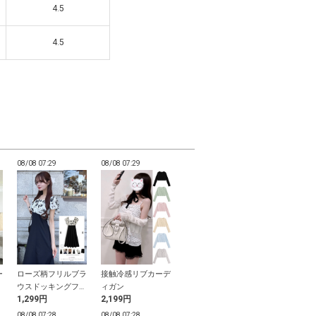
4.5
4.5
4.5
4.5
08/08 07:29
08/08 07:29
08/08 07:28
08/08 07:28
ー
ローズ柄フリルブラ
接触冷感リブカーデ
小花柄浴衣セット
2Wayチュー
ピ
ウスドッキングフレ
ィガン
ルビスチェ帯
1,299円
2,199円
999円
500円
アワンピース
08/08 07:28
08/08 07:28
08/08 07:28
08/08 07:28