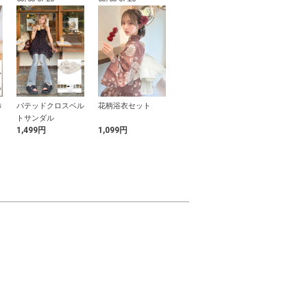
き
パテッドクロスベル
花柄浴衣セット
バックオープンワン
シアーストラ
リ
トサンダル
ピース
リルリボンブ
1,499円
1,099円
1,099円
1,299円