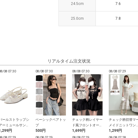
24.5cm
24.5cm
7.6
7.6
25.0cm
25.0cm
7.8
7.8
リアルタイム注文状況
08/08 07:30
08/08 07:30
08/08 07:30
08/08 07:29
パールストラップシ
ベーシックベアトッ
チェック柄レイヤー
チェック柄切替マ
アーミュールサンダ
プ
ド風フロントオープ
メイドニットワン
1,299円
500円
1,699円
1,299円
ル
ンリボントップス
ース
08/08 07:29
08/08 07:29
08/08 07:29
08/08 07:28