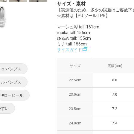
サイズ・素材
【実測値のため、多少の誤差はご容赦下
☆素材は【PU ソール:TPR】
マーシュ彩 tall: 161cm
maika tall: 156cm
ゆるめ tall: 155cm
ミチ tall: 156cm
サイズガイド
サイズ
サイズ
底幅(cm)
底幅(cm)
ヒー
トゥ パンプス
22.5cm
22.5cm
6.8
6.8
ール パンプス
23.0cm
23.0cm
7.0
7.0
#ローヒール
やすい
23.5cm
23.5cm
7.2
7.2
24.0cm
24.0cm
7.4
7.4