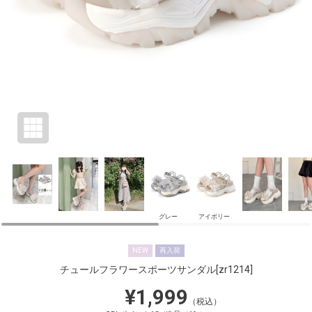
グレー
アイボリー
NEW
再入荷
チュールフラワースポーツサンダル
[zr1214]
¥1,999
（税込）