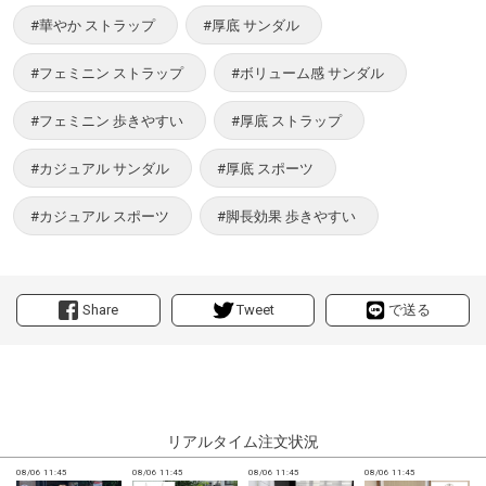
#華やか ストラップ
#厚底 サンダル
#フェミニン ストラップ
#ボリューム感 サンダル
#フェミニン 歩きやすい
#厚底 ストラップ
#カジュアル サンダル
#厚底 スポーツ
#カジュアル スポーツ
#脚長効果 歩きやすい
Share
Tweet
で送る
リアルタイム注文状況
08/06 11:45
08/06 11:45
08/06 11:45
08/06 11:45
0