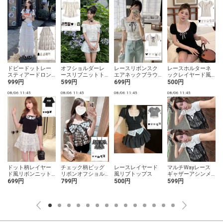
ドビードットレー
オフショルダーレ
レースリボンスク
レースホルターネ
スティアードロン
ースリブニットト
エアネックブラウ
ックレイヤード風
グスカート
ップス
ス
リブトップス
999円
599円
699円
500円
08/06 11:45
08/06 11:45
08/06 11:45
08/06 11:45
0
ドット柄レイヤー
チェック柄ビッグ
レースレイヤード
マルチWayレース
ド風リボンニット
リボンオフショル
風リブトップス
ギャザーアシンメ
トップス
ダーシャーリング
トリーキャミソー
699円
799円
500円
599円
フリルトップス
ル