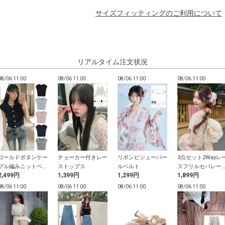
サイズフィッティングのご利用について
リアルタイム注文状況
08/06 11:00
08/06 11:00
08/06 11:00
08/06 11:00
ゴールドボタンケー
チョーカー付きレー
リボンビジューパー
3点セット2Wayレ
ブル編みニットベス
ストップス
ルベルト
スフリルセパレー
2,499円
1,399円
1,299円
1,899円
ト
浴衣
08/06 11:00
08/06 11:00
08/06 11:00
08/06 11:00