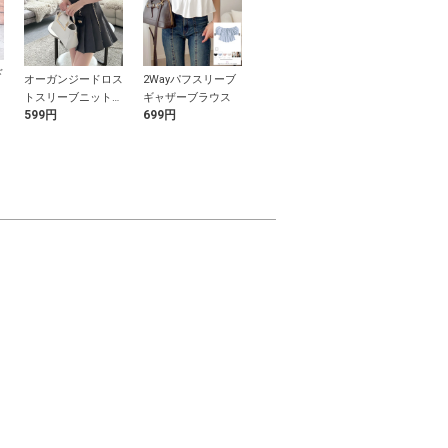
ド
オーガンジードロス
2Wayパフスリーブ
ローズ柄フリルブラ
インパン裏地
トスリーブニットト
ギャザーブラウス
ウスドッキングフレ
シンメトリー
599円
699円
1,299円
1,499円
ップス
アワンピース
カート