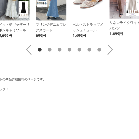
リネンライクワイ
ドット柄ギャザーリ
フリンジデニムフレ
ベルトストラップメ
パンツ
ボンキャミソールワ
アスカート
ッシュミュール
1,699円
2,699円
699円
1,499円
ンピース
トの商品詳細情報のページです。
ック！