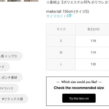
☆素材は【ポリエステル95% ポリウレタ
maika tall: 156cm (サイズS)
サイズガイド
サイズ
サイズ
着丈(cm)
着丈(cm)
身
S
S
118
118
M
M
119
119
ス感 トップス
L
L
120
120
ード
ス ポンチ素材
Check the recommended size
#メリハリ
Try this item on
#リラックス感