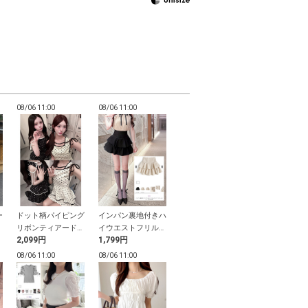
08/06 11:00
08/06 11:00
08/06 11:00
08/06 11:00
ー
ドット柄パイピング
インパン裏地付きハ
ラメハートロゴTシ
ドロストリボ
ト
リボンティアードミ
イウエストフリルテ
ャツ
ーンスリーブ
2,099円
1,799円
699円
500円
ニワンピース
ィアードミニスカー
ト
08/06 11:00
08/06 11:00
08/06 10:59
08/06 10:59