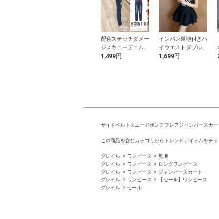
トーンひまわり
フリルティアードシ
配色ステッチダメー
インパン裏地付きハ
セット
フォンワンピース
ジスキニーデニムパ
イウエストダブルフ
9円
3,499円
1,499円
1,699円
ンツ
レアスカート
サイドベルトスエードポンチフレアジャンパースカー
この商品を含むカテゴリからトレンドアイテムをチェ
グレイル
ワンピース
無地
グレイル
ワンピース
ロングワンピース
グレイル
ワンピース
ジャンパースカート
グレイル
ワンピース
【セール】ワンピース
グレイル
セール