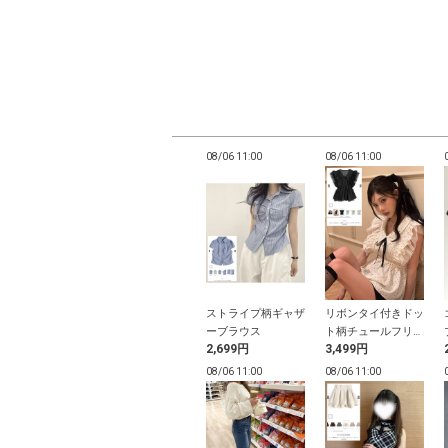
10:56
08/06 10:56
08/06 11:00
08/06 11:00
ショルダーバッ
ドット柄キャミソー
ストライプ柄ギャザ
リボンタイ付きドッ
ル×シアーカーディ
ーブラウス
ト柄チュールフリル
9円
2,699円
2,699円
3,499円
ガンアンサンブル
ペプラムブラウス
10:55
08/06 10:55
08/06 11:00
08/06 11:00