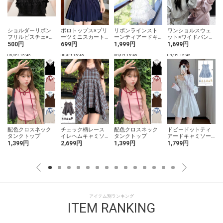
ショルダーリボン
ポロトップス×プリ
リボンラインスト
ワンショルスウェ
フリルビスチェ×ト
ーツミニスカート
ーンティアードキ
ット×ワイドパンツ
ップスアンサンブ
ラインニットセッ
ャミソールミニワ
セットアップ
500円
699円
1,999円
1,699円
ル
トアップ
ンピース
08/09 15:45
08/09 15:45
08/09 15:45
08/09 15:45
0
配色クロスネック
チェック柄レース
配色クロスネック
ドビードットティ
タンクトップ
イレヘムキャミソ
タンクトップ
アードキャミソー
ールトップス
ルワンピース
1,399円
2,699円
1,399円
1,799円
アイテム別ランキング
ITEM RANKING