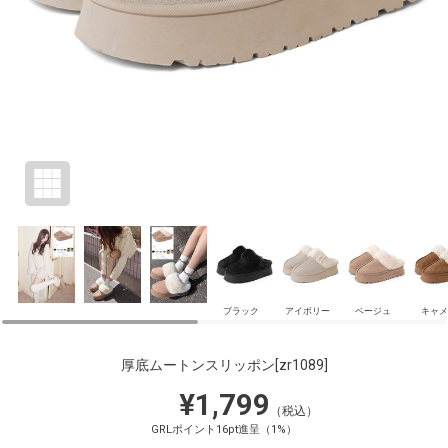
ブラック
アイボリー
ベージュ
キャメ
厚底ムートンスリッポン
[zr1089]
¥1,799
（税込）
GRLポイント16pt進呈（1%）