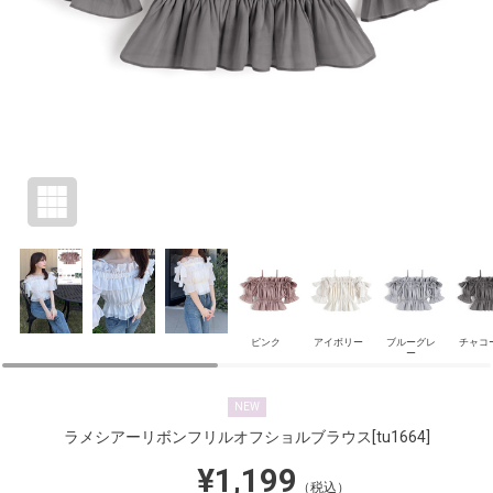
ピンク
アイボリー
ブルーグレ
チャコ
ー
NEW
ラメシアーリボンフリルオフショルブラウス
[tu1664]
¥1,199
（税込）