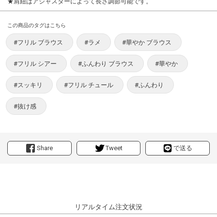
★肩紐はアジャスターによって長さ調節可能です。
この商品のタグはこちら
#フリル ブラウス
#ラメ
#華やか ブラウス
#フリル シアー
#ふんわり ブラウス
#華やか
#スッキリ
#フリル チュール
#ふんわり
#抜け感
Share
Tweet
で送る
リアルタイム注文状況