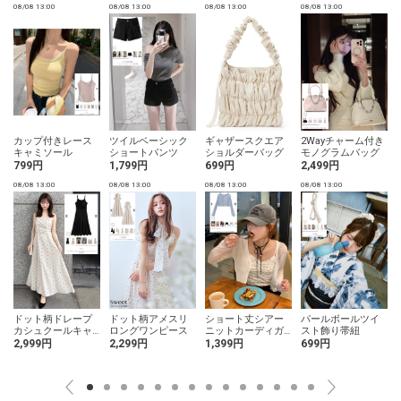
08/08 13:00
08/08 13:00
08/08 13:00
08/08 13:00
0
カップ付きレース
ツイルベーシック
ギャザースクエア
2Wayチャーム付き
キャミソール
ショートパンツ
ショルダーバッグ
モノグラムバッグ
799円
1,799円
699円
2,499円
08/08 13:00
08/08 13:00
08/08 13:00
08/08 13:00
0
ドット柄ドレープ
ドット柄アメスリ
ショート丈シアー
パールボールツイ
カシュクールキャ
ロングワンピース
ニットカーディガ
スト飾り帯紐
ミソールワンピー
ン
2,999円
2,299円
1,399円
699円
ス