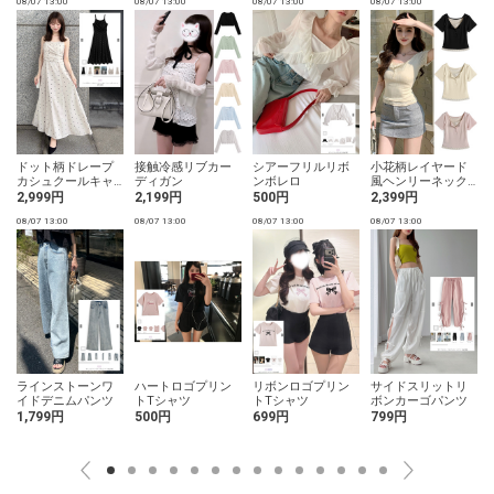
08/07 13:00
08/07 13:00
08/07 13:00
08/07 13:00
0
ドット柄ドレープ
接触冷感リブカー
シアーフリルリボ
小花柄レイヤード
カシュクールキャ
ディガン
ンボレロ
風ヘンリーネック
ミソールワンピー
トップス
2,999円
2,199円
500円
2,399円
ス
08/07 13:00
08/07 13:00
08/07 13:00
08/07 13:00
0
ラインストーンワ
ハートロゴプリン
リボンロゴプリン
サイドスリットリ
イドデニムパンツ
トTシャツ
トTシャツ
ボンカーゴパンツ
1,799円
500円
699円
799円