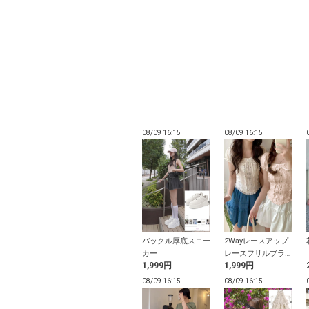
16:11
08/09 16:11
08/09 16:15
08/09 16:15
パッド付きベア
ストラップ付き花柄
バックル厚底スニー
2Wayレースアップ
ミソール
刺繍チュールティア
カー
レースフリルブラウ
円
3,699円
1,999円
1,999円
ードワンピース
ス
16:09
08/09 16:09
08/09 16:15
08/09 16:15