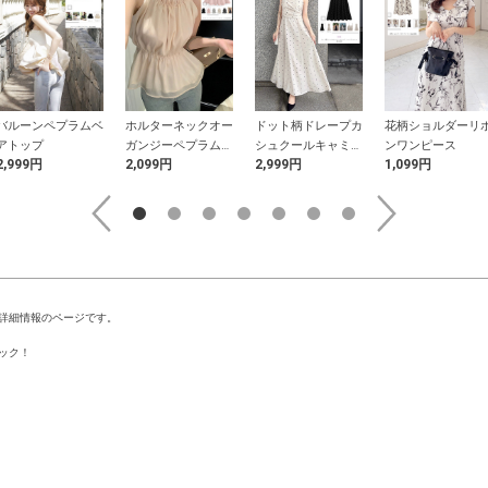
バルーンペプラムベ
ホルターネックオー
ドット柄ドレープカ
花柄ショルダーリ
アトップ
ガンジーペプラムト
シュクールキャミソ
ンワンピース
2,999円
2,099円
2,999円
1,099円
ップス
ールワンピース
詳細情報のページです。
ック！