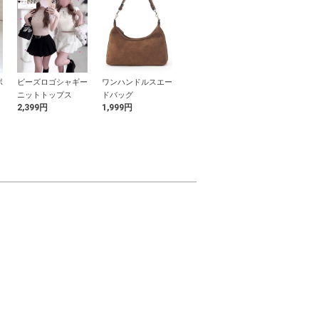
ボ
ビーズロゴシャギー
ワンハンドルスエー
チュールドッキング
配色リボンフ
ニットトップス
ドバッグ
ノースリーブTシャ
リーブニット
2,399円
1,999円
599円
2,499円
ツ
ス