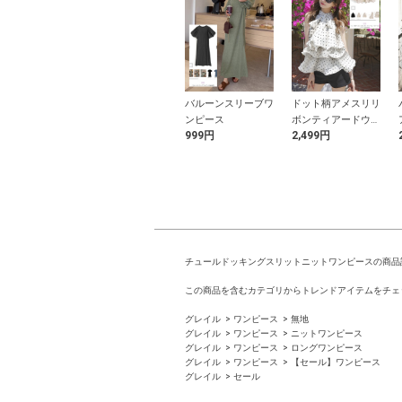
ンワンショルダ
チュールティアード
バルーンスリーブワ
ドット柄アメスリリ
ートップス×
ロングスカート
ンピース
ボンティアードウェ
9円
1,399円
999円
2,499円
ヘムレースキャ
ーブフリルブラウス
ールアンサンブ
チュールドッキングスリットニットワンピースの商品
この商品を含むカテゴリからトレンドアイテムをチェ
グレイル
ワンピース
無地
グレイル
ワンピース
ニットワンピース
グレイル
ワンピース
ロングワンピース
グレイル
ワンピース
【セール】ワンピース
グレイル
セール