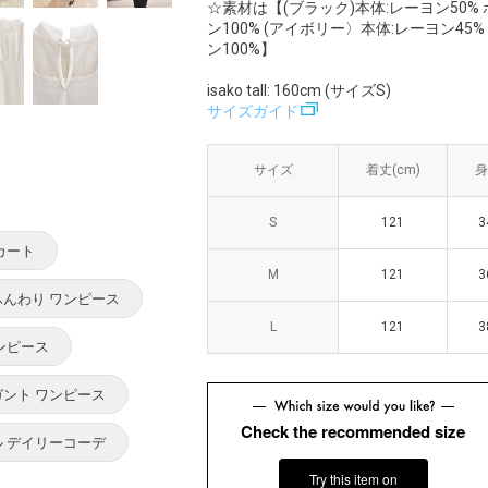
☆素材は【(ブラック)本体:レーヨン50% 
ン100% (アイボリー〉本体:レーヨン45%
ン100%】
isako tall: 160cm (サイズS)
サイズガイド
サイズ
サイズ
着丈(cm)
着丈(cm)
身
身
S
S
121
121
3
3
カート
M
M
121
121
3
3
ふんわり ワンピース
L
L
121
121
3
3
ンピース
ガント ワンピース
Check the recommended size
ル デイリーコーデ
Try this item on