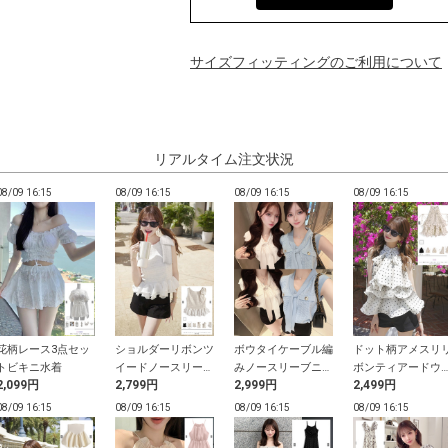
サイズフィッティングのご利用について
リアルタイム注文状況
08/09 16:15
08/09 16:15
08/09 16:15
08/09 16:15
花柄レース3点セッ
ショルダーリボンツ
ボウタイケーブル編
ドット柄アメスリ
トビキニ水着
イードノースリーブ
みノースリーブニッ
ボンティアードウ
2,099円
2,799円
2,999円
2,499円
ペプラムトップス
トトップス
ーブフリルブラウ
08/09 16:15
08/09 16:15
08/09 16:15
08/09 16:15