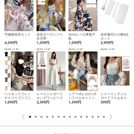
ェ
芍薬柄浴衣セット
浴衣オーガンジー
5cmヒール厚底下
浴衣着付け小物4点
兵児帯
駄
セット
4,599円
1,299円
1,599円
2,999円
08/06 12:45
08/06 12:45
08/06 12:45
08/06 12:45
0
ー
ハイネックフレン
レースジャガード
シアーボレロxリボ
シャーリングジャ
チスリーブリブニ
ロングワンピース
ンフリルキャミソ
ガードフリルキャ
ットトップス
ールアンサンブル
ミソール
1,099円
2,399円
1,399円
599円