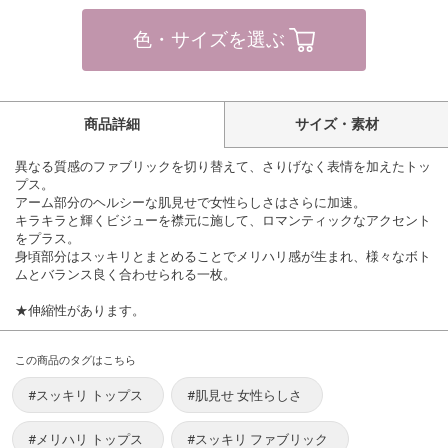
色・サイズを選ぶ
商品詳細
サイズ・素材
異なる質感のファブリックを切り替えて、さりげなく表情を加えたトッ
プス。
アーム部分のヘルシーな肌見せで女性らしさはさらに加速。
キラキラと輝くビジューを襟元に施して、ロマンティックなアクセント
をプラス。
身頃部分はスッキリとまとめることでメリハリ感が生まれ、様々なボト
ムとバランス良く合わせられる一枚。
★伸縮性があります。
この商品のタグはこちら
#スッキリ トップス
#肌見せ 女性らしさ
#メリハリ トップス
#スッキリ ファブリック