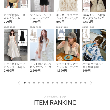
カップ付きレース
ツイルベーシック
ギャザースクエア
2Wayチャーム付き
キャミソール
ショートパンツ
ショルダーバッグ
モノグラムバッグ
799円
1,799円
699円
2,499円
08/08 13:00
08/08 13:00
08/08 13:00
08/08 13:00
0
ドット柄ドレープ
ドット柄アメスリ
ショート丈シアー
パールボールツイ
カシュクールキャ
ロングワンピース
ニットカーディガ
スト飾り帯紐
ミソールワンピー
ン
2,999円
2,299円
1,399円
699円
ス
アイテム別ランキング
ITEM RANKING