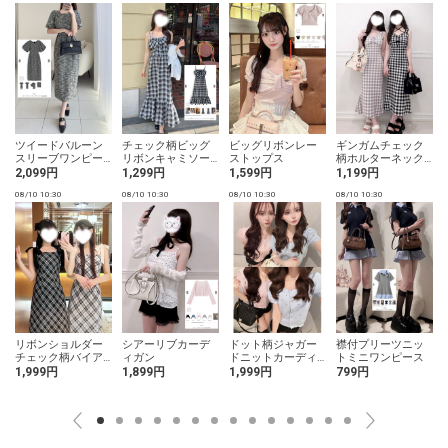
ツイードバルーン
チェック柄ビッグ
ビッグリボンレー
ギンガムチェック
スリーブワンピー
リボンキャミソー
ストップス
柄ホルターネック
ス
ルワンピース
キャミソールニッ
2,099円
1,299円
1,599円
1,199円
トワンピース
08/10 10:30
08/10 10:30
08/10 10:30
08/10 10:30
0
リボンショルダー
シアーリブカーデ
ドット柄ジャガー
襟付プリーツニッ
チェック柄バイア
ィガン
ドニットカーディ
トミニワンピース
スワンピース
ガン
1,999円
1,899円
1,999円
799円