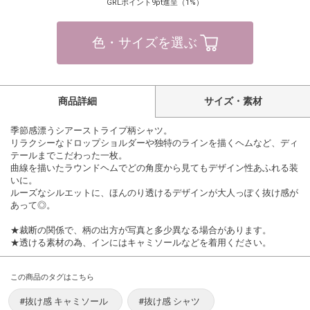
GRLポイント9pt進呈（1%）
色・サイズを選ぶ
商品詳細
サイズ・素材
季節感漂うシアーストライプ柄シャツ。
リラクシーなドロップショルダーや独特のラインを描くヘムなど、ディ
テールまでこだわった一枚。
曲線を描いたラウンドヘムでどの角度から見てもデザイン性あふれる装
いに。
ルーズなシルエットに、ほんのり透けるデザインが大人っぽく抜け感が
あって◎。
★裁断の関係で、柄の出方が写真と多少異なる場合があります。
★透ける素材の為、インにはキャミソールなどを着用ください。
この商品のタグはこちら
#抜け感 キャミソール
#抜け感 シャツ