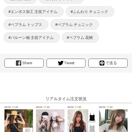
#エンボス加工 主役アイテム
#ふんわり チュニック
#ペプラム トップス
#ペプラム チュニック
#バルーン袖 主役アイテム
#ペプラム 花柄
Share
Tweet
で送る
リアルタイム注文状況
08/06 17:30
08/06 17:30
08/06 17:30
08/06 17:30
0