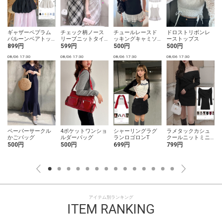
ギャザーペプラム
チェック柄ノース
チュールレースド
ドロストリボンレ
バルーンベアトッ
リーブニットタイ
ッキングキャミソ
ーストップス
プス
トロングワンピー
ール
899円
599円
500円
500円
ス
08/06 17:30
08/06 17:30
08/06 17:30
08/06 17:30
0
ペーパーサークル
4ポケットワンショ
シャーリングラグ
ラメタックカシュ
かごバッグ
ルダーバッグ
ランロゴロンT
クールニットミニ
ワンピース
500円
500円
699円
799円
アイテム別ランキング
ITEM RANKING