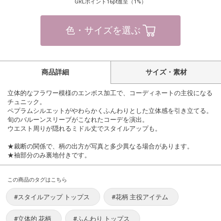
GRLポイント16pt進呈（1%）
色・サイズを選ぶ
商品詳細
サイズ・素材
立体的なフラワー模様のエンボス加工で、コーディネートの主役になる
チュニック。
ペプラムシルエットがやわらかくふんわりとした立体感を引き立てる。
旬のバルーンスリーブがこなれたコーデを演出。
ウエスト周りが隠れるミドル丈でスタイルアップも。
★裁断の関係で、柄の出方が写真と多少異なる場合があります。
★袖部分のみ裏地付きです。
この商品のタグはこちら
#スタイルアップ トップス
#花柄 主役アイテム
#立体的 花柄
#ふんわり トップス