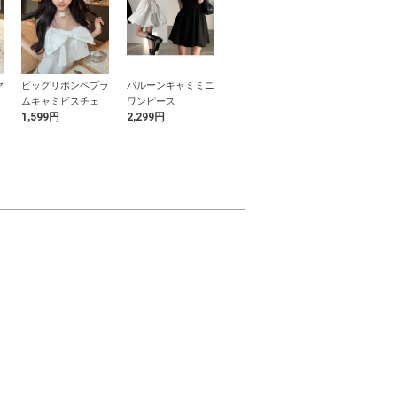
ヤ
ビッグリボンペプラ
バルーンキャミミニ
フラワーレース帯飾
パール飾り帯
ア
ムキャミビスチェ
ワンピース
り
1,599円
2,299円
1,099円
999円