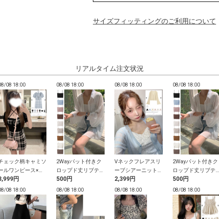
サイズフィッティングのご利用について
リアルタイム注文状況
08/08 18:00
08/08 18:00
08/08 18:00
08/08 18:00
チェック柄キャミソ
2Wayパット付きク
Vネックフレアスリ
2Wayパット付きク
ールワンピース×ク
ロップド丈リブテレ
ーブシアーニットカ
ロップド丈リブテ
3,999円
500円
2,399円
500円
ロップドトップスニ
コキャミソール
ーディガン
コキャミソール
ットアンサンブル
08/08 18:00
08/08 18:00
08/08 18:00
08/08 18:00