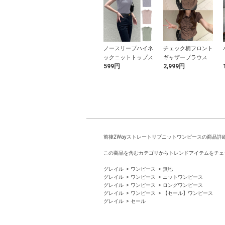
パイピングバッ
リボンデザインドッ
ノースリーブハイネ
チェック柄フロント
ースアップワン
ト柄キャミソールト
ックニットトップス
ギャザーブラウス
9円
2,499円
599円
2,999円
ス
ップス
前後2Wayストレートリブニットワンピースの商品詳
この商品を含むカテゴリからトレンドアイテムをチェ
グレイル
ワンピース
無地
グレイル
ワンピース
ニットワンピース
グレイル
ワンピース
ロングワンピース
グレイル
ワンピース
【セール】ワンピース
グレイル
セール