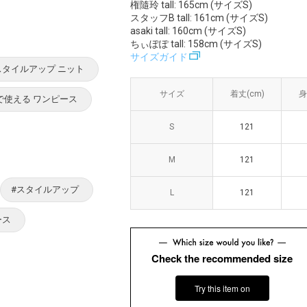
権隨玲 tall: 165cm (サイズS)
スタッフB tall: 161cm (サイズS)
asaki tall: 160cm (サイズS)
ちぃぽぽ tall: 158cm (サイズS)
サイズガイド
スタイルアップ ニット
サイズ
サイズ
着丈(cm)
着丈(cm)
身
身
Yで使える ワンピース
S
S
121
121
M
M
121
121
#スタイルアップ
L
L
121
121
ース
Check the recommended size
Try this item on