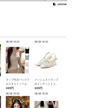
08/08 18:00
08/08 18:00
08/08 17:59
08/08 17:59
カップ付きバックク
メッシュストラップ
袖2Wayタックペプ
2Wayチェッ
レ
ロスキャミソール
ポインテッドトゥパ
ラムビスチェ
メスリブラウ
699円
699円
2,599円
3,899円
ンプス
08/08 18:00
08/08 18:00
08/08 17:59
08/08 17:59