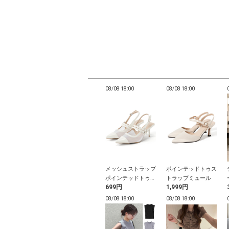
17:57
08/08 17:57
08/08 18:00
08/08 18:00
ンドヘムオーバ
フラワーコサージュ
メッシュストラップ
ポインテッドトゥス
イズシャツ
ヘアクリップ2点セ
ポインテッドトゥパ
トラップミュール
9円
1,299円
699円
1,999円
ット
ンプス
17:57
08/08 17:56
08/08 18:00
08/08 18:00