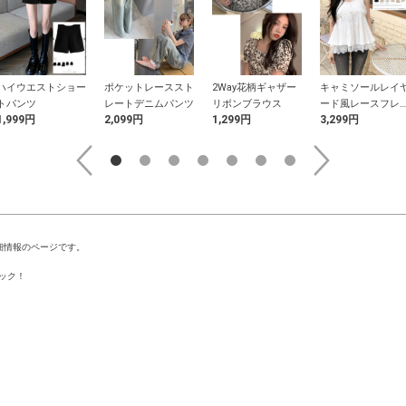
ハイウエストショー
ポケットレーススト
2Way花柄ギャザー
キャミソールレイ
トパンツ
レートデニムパンツ
リボンブラウス
ード風レースフレ
1,999円
2,099円
1,299円
3,299円
トップス
細情報のページです。
ック！