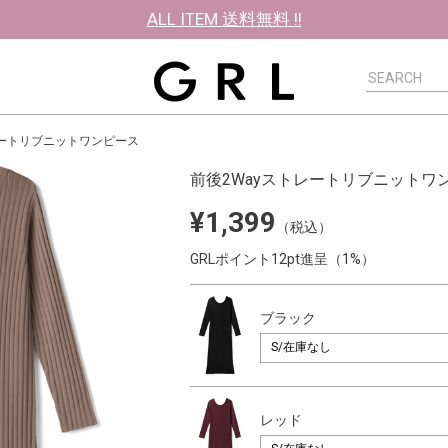
ALL ITEM 送料無料 !!
レートリブニットワンピース
前後2Wayストレートリブニットワ
¥1,399
（税込）
GRLポイント12pt進呈（1%）
ブラック
レッド