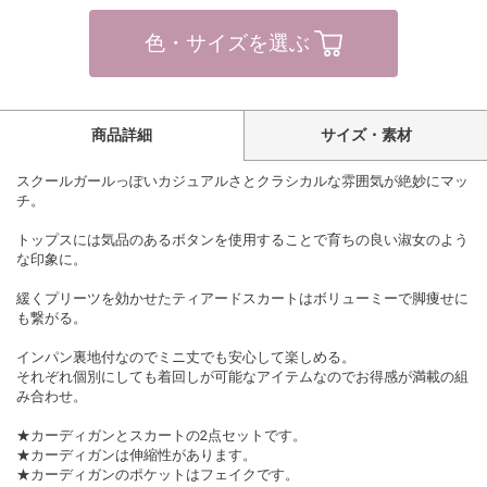
色・サイズを選ぶ
商品詳細
サイズ・素材
スクールガールっぽいカジュアルさとクラシカルな雰囲気が絶妙にマッ
チ。
トップスには気品のあるボタンを使用することで育ちの良い淑女のよう
な印象に。
緩くプリーツを効かせたティアードスカートはボリューミーで脚痩せに
も繋がる。
インパン裏地付なのでミニ丈でも安心して楽しめる。
それぞれ個別にしても着回しが可能なアイテムなのでお得感が満載の組
み合わせ。
★カーディガンとスカートの2点セットです。
★カーディガンは伸縮性があります。
★カーディガンのポケットはフェイクです。