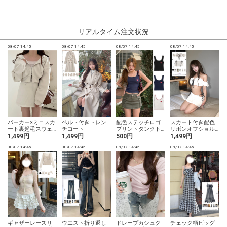
リアルタイム注文状況
08/07 14:45
08/07 14:45
08/07 14:45
08/07 14:45
0
パーカー×ミニスカ
ベルト付きトレン
配色ステッチロゴ
スカート付き配色
ート裏起毛スウェ
チコート
プリントタンクト
リボンオフショル
ットセットアップ
ップ
ダーフリルビキニ
1,499円
1,499円
500円
1,499円
水着
08/07 14:45
08/07 14:45
08/07 14:45
08/07 14:45
0
ギャザーレースリ
ウエスト折り返し
ドレープカシュク
チェック柄ビッグ