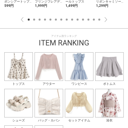
ボンシアートップ
フリンジフレアデ
ールトップス
リボンキャミソー
ス
ニム
ルワンピース
599円
1,999円
1,499円
1,299円
アイテム別ランキング
ITEM RANKING
トップス
アウター
ワンピース
ボトムス
シューズ
バッグ・カバン
セットアイテム
浴衣