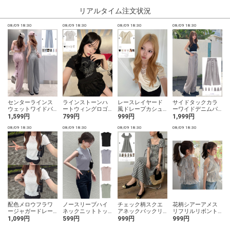
リアルタイム注文状況
08/09 18:30
08/09 18:30
08/09 18:30
08/09 18:30
0
センターラインス
ラインストーンハ
レースレイヤード
サイドタックカラ
ウェットワイドパ
ートウィングロゴT
風ドレープカシュ
ーワイドデニムパ
ンツ
シャツ
クールトップス
ンツ
1,599円
799円
999円
1,999円
08/09 18:30
08/09 18:30
08/09 18:30
08/09 18:30
0
配色メロウフラワ
ノースリーブハイ
チェック柄スクエ
花柄シアーアメス
ージャガードレー
ネックニットトッ
アネックバックリ
リフリルリボント
ストップス
プス
ボンワンピース
ップス
1,099円
599円
999円
999円