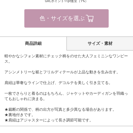
GRLポイント11pt進呈（1%）
色・サイズを選ぶ
商品詳細
サイズ・素材
軽やかなシフォン素材にチェック柄をのせた大人フェミニンなワンピー
ス。
アシンメトリーな裾とフリルディテールが上品な動きを生み出す。
肩紐は華奢なラインで仕上げ、デコルテを美しく引き立てる。
一枚でさらりと着るのはもちろん、ジャケットやカーディガンを羽織っ
てもおしゃれに決まる。
★裁断の関係で、柄の出方が写真と多少異なる場合があります。
★裏地付きです。
★肩紐はアジャスターによって長さ調節可能です。