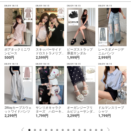
08/09 18:15
08/09 18:15
08/09 18:15
08/09 18:15
0
ボアタックミニワ
スキッパーサイド
ビーズストラップ
レースダメージデ
ンピース
ドロストラメリブ
厚底サンダル
ニムパンツ
トップス
500円
2,599円
1,999円
2,999円
08/09 18:15
08/09 18:15
08/09 18:15
08/09 18:15
0
2Wayカーブスウェ
サンリオキャラク
オーガンジーフリ
ドルマンスリーブ
ットワイドパンツ
ターズ ハローキ
ルビジューサンダ
シャツ
ティ日焼けプリン
ル
2,299円
1,799円
3,299円
1,799円
トTシャツ