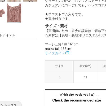
ショート丈のため、パンツとスカートど
カジュアルにコーデしても、バレエコア
★ウエストゴム入りです。
★裏地付きです。
サイズ・素材
【実測値のため、多少の誤差はご容赦下
トアイテム
☆素材は【表地・裏地:ポリエステル100
マーシュ彩 tall: 161cm
maika tall: 156cm
サイズガイド
サイズ
サイズ
着丈(cm)
着丈(cm)
身
身
F
F
38
38
Check the recommended size
ニン トップス