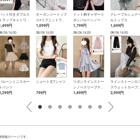
パット付きダブルス
オーガンジートップ
ドット柄ギャザーリ
ドレープカシュク
トラップキャミワン
ス×リブニットワン
ボンバルーンノース
ルトップス
1,499円
1,099円
1,799円
1,699円
ピース
ピースセットアップ
リーブトップス
08/06 16:00
08/06 16:00
08/06 16:00
08/06 16:00
バルーンミニスカー
ショート丈Tシャツ
リボンラインストー
ラインストーンロ
トパンツ
ンノースリーブティ
スウェットカーブ
2,299円
799円
1,499円
2,999円
アードチュニック
ンツ
細情報のページです。