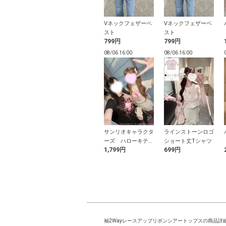
ルジップラメリ
ダブルストラップリ
Vネックフェザーベ
Vネックフェザーベ
ーカー
ボンフレアトップス
スト
スト
9円
1,799円
799円
799円
15:56
08/06 15:56
08/06 16:00
08/06 16:00
ードット柄キャ
エンボスジャガード
サンリオキャラクタ
ラインストーンロゴ
ールトップス
リボンペプラムビス
ーズ ハローキティ
ショート丈Tシャツ
9円
1,599円
1,799円
699円
チェ
ドロストプリントT
シャツ
袖2Wayレースアップリボンシアートップスの商品詳