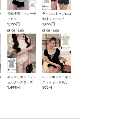
ー
接触冷感リブカーデ
ラインストーンロゴ
レースタイ付きパフ
インパン裏地
ィガン
刺繍ショート丈Tシ
スリーブトップス
ット柄ティア
2,199円
1,699円
799円
1,699円
ャツ
ルーンミニス
08/06 16:00
08/06 16:00
08/06 16:00
08/06 16:00
ゴ
ネックリボンワンシ
レースホルターネッ
花柄キャミソール×
スキッパーギ
パ
ョルダースタッズロ
クレイヤード風リブ
シアーカーディガン
トップス
1,499円
500円
2,999円
2,199円
ゴレースドッキング
トップス
アンサンブル
トップス