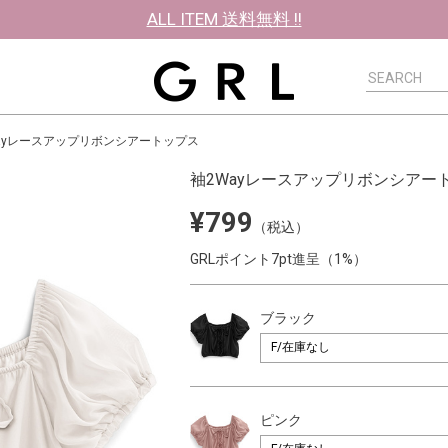
ALL ITEM 送料無料 !!
ayレースアップリボンシアートップス
袖2Wayレースアップリボンシアー
¥799
（税込）
GRLポイント7pt進呈（1%）
ブラック
ピンク