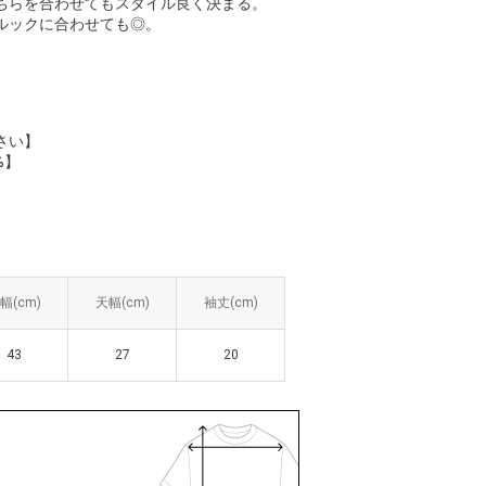
ちらを合わせてもスタイル良く決まる。
ルックに合わせても◎。
さい】
%】
幅(cm)
幅(cm)
天幅(cm)
天幅(cm)
袖丈(cm)
袖丈(cm)
43
43
27
27
20
20