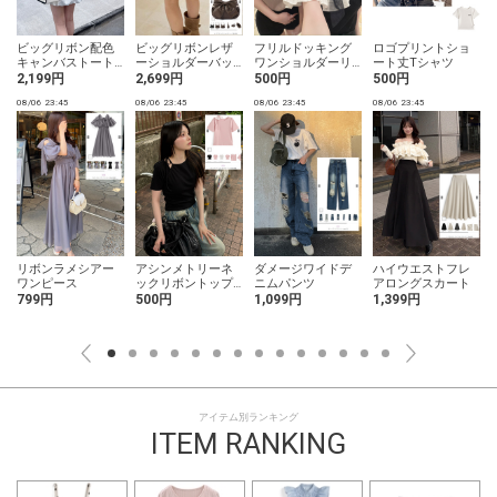
ビッグリボン配色
ビッグリボンレザ
フリルドッキング
ロゴプリントショ
キャンバストート
ーショルダーバッ
ワンショルダーリ
ート丈Tシャツ
バッグ
グ
ボンノースリーブ
2,199円
2,699円
500円
500円
ニットトップス
08/06 23:45
08/06 23:45
08/06 23:45
08/06 23:45
0
グ
リボンラメシアー
アシンメトリーネ
ダメージワイドデ
ハイウエストフレ
ワンピース
ックリボントップ
ニムパンツ
アロングスカート
ス
799円
500円
1,099円
1,399円
アイテム別ランキング
ITEM RANKING