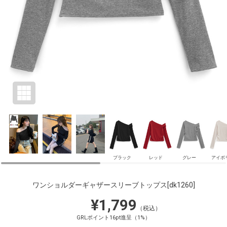
ブラック
レッド
グレー
アイボ
ワンショルダーギャザースリーブトップス
[dk1260]
¥1,799
（税込）
GRLポイント16pt進呈（1%）