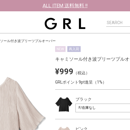
ALL ITEM 送料無料 !!
ソール付き波プリーツプルオーバー
NEW
再入荷
キャミソール付き波プリーツプルオ
¥999
（税込）
GRLポイント9pt進呈（1%）
ブラック
ピンク