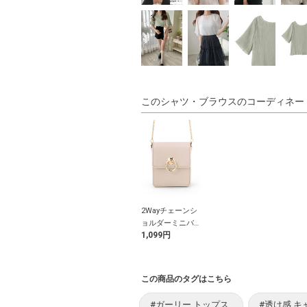
このシャツ・ブラウスのコーディネー
2Wayチェーンシ
ョルダーミニバッ
1,099円
グ
この商品のタグはこちら
#ガーリー トップス
#透け感 キ