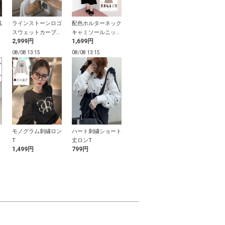
風
ラインストーンロゴ
配色ホルターネック
トップス×ロングパ
ウールフリン
ッ
スウェットカーブパ
キャミソールニット
ンツロゴ刺繍ファー
バーサイズマ
2,999円
1,699円
1,799円
1,299円
ンツ
ワンピース
セットアップ
08/08 13:15
08/08 13:15
08/08 13:15
08/08 13:14
モノグラム刺繍ロン
ハート刺繍ショート
リボンベルト付きニ
ダメージワイ
T
丈ロンT
ットドッキング花柄
ムパンツ
1,499円
799円
1,499円
1,099円
ワンピース