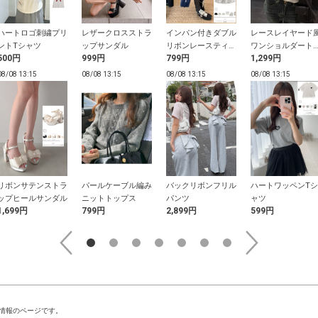
ハートロゴ刺繍プリ
レザークロスストラ
インパン付きダブル
レースレイヤード
ントTシャツ
ップサンダル
リボンレースティア
ワンショルダート
500円
999円
799円
1,299円
ードミニスカート
プス
08/08 13:15
08/08 13:15
08/08 13:15
08/08 13:15
リボンサテンストラ
パールケーブル編み
バックリボンフリル
ハートワッペンTシ
ップヒールサンダル
ニットトップス
パンツ
ャツ
1,699円
799円
2,899円
599円
情報のページです。