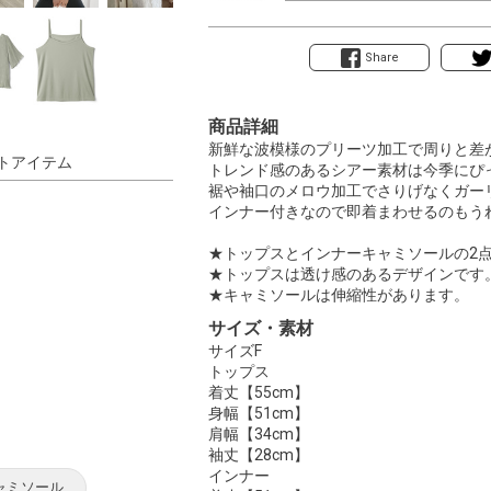
Share
商品詳細
新鮮な波模様のプリーツ加工で周りと差
トアイテム
トレンド感のあるシアー素材は今季にぴ
裾や袖口のメロウ加工でさりげなくガー
インナー付きなので即着まわせるのもう
★トップスとインナーキャミソールの2
★トップスは透け感のあるデザインです
★キャミソールは伸縮性があります。
サイズ・素材
サイズF
トップス
着丈【55cm】
身幅【51cm】
肩幅【34cm】
袖丈【28cm】
インナー
ャミソール