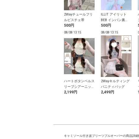
シアーリボンフ
シアーリブニットシ
2Wayチュールフリ
ILLIT アイリット
オフショルブラ
ョート丈カーディガ
ルビスチェ帯
BEB インパン裏
9円
2,099円
500円
500円
ン
地・ベルト付きアシ
ンメトリーレーステ
13:09
08/08 13:09
08/08 13:15
08/08 13:15
ィアードスカート
ック柄ビッグリ
厚底ヒールリボンロ
ハートボタンベルス
2Wayキルティング
キャミソールワ
ーファー
リーブシアーニット
バニティバッグ
9円
3,099円
2,199円
2,499円
ス×クロップ
カーディガン
ットトップスア
ンブル
キャミソール付き波プリーツプルオーバーの商品詳細