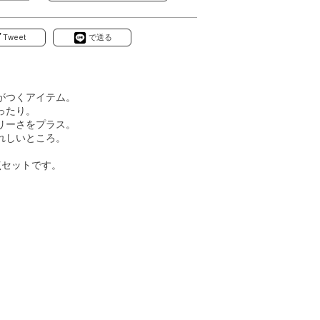
Tweet
で送る
がつくアイテム。
ったり。
リーさをプラス。
れしいところ。
点セットです。
。