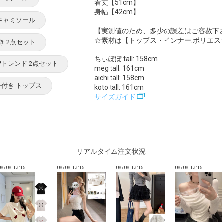
着丈【51cm】
身幅【42cm】
 キャミソール
【実測値のため、多少の誤差はご容赦下
☆素材は【トップス・インナー:ポリエステ
き 2点セット
ちぃぽぽ tall: 158cm
#トレンド 2点セット
meg tall: 161cm
aichi tall: 158cm
ー付き トップス
koto tall: 161cm
サイズガイド
リアルタイム注文状況
08/08 13:15
08/08 13:15
08/08 13:15
08/08 13:15