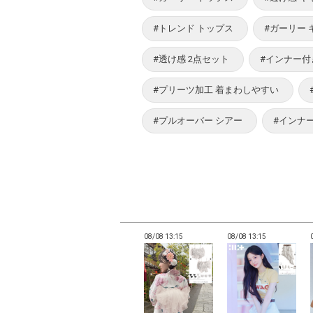
#トレンド トップス
#ガーリー
#透け感 2点セット
#インナー付
#プリーツ加工 着まわしやすい
#プルオーバー シアー
#インナ
13:12
08/08 13:12
08/08 13:15
08/08 13:15