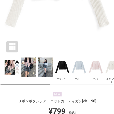
ブラック
ブルー
ピンク
オフホ
ト
NEW
リボンボタンシアーニットカーディガン
[dk1196]
¥799
（税込）