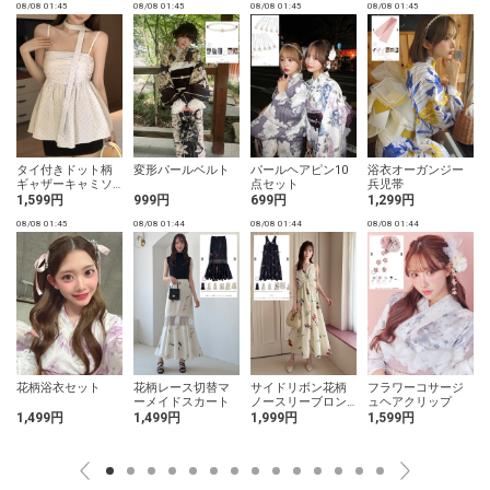
08/08 01:45
08/08 01:45
08/08 01:45
08/08 01:45
0
タイ付きドット柄
変形パールベルト
パールヘアピン10
浴衣オーガンジー
ギャザーキャミソ
点セット
兵児帯
ール
1,599円
999円
699円
1,299円
08/08 01:45
08/08 01:44
08/08 01:44
08/08 01:44
0
花柄浴衣セット
花柄レース切替マ
サイドリボン花柄
フラワーコサージ
ーメイドスカート
ノースリーブロン
ュヘアクリップ
グワンピース
1,499円
1,499円
1,999円
1,599円