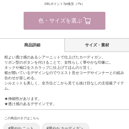
GRLポイント7pt進呈（1%）
色・サイズを選ぶ
商品詳細
サイズ・素材
程よい透け感のあるシアーニットで仕上げたカーディガン。
リボン型のボタンを付けることで、女性らしく華やかな印象に。
ネックや袖口をスカラップに仕上げてほんのり甘く。
裾が開いているデザインなのでウエスト見せコーデやインナーとの組み
合わせが楽しめる。
シルエットも美しく、全方位どこから見ても抜け目なしの主役級アイテ
ム。
★伸縮性があります。
★透け感のあるデザインです。
この商品のタグはこちら
#華やか ニット
#華やか カーディガン