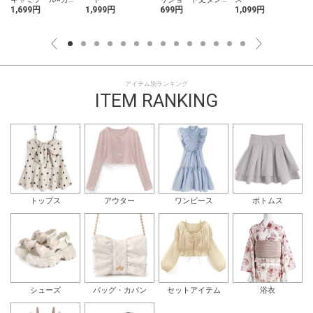
ディガンアンサン
クトップ
1,699円
1,999円
699円
1,099円
ブル
アイテム別ランキング
ITEM RANKING
トップス
アウター
ワンピース
ボトムス
シューズ
バッグ・カバン
セットアイテム
浴衣