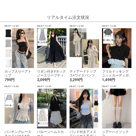
リアルタイム注文状況
08/07 12:45
08/07 12:45
08/07 12:45
08/07 12:45
0
カップ入りベアト
リボン付きVネック
ティアードトップ
フリルドッキング
ップ
ノースリーブティ
ス×ワイドパンツセ
ニットカーディガ
アードワンピース
ットアップ
ン
799円
2,099円
3,299円
1,499円
08/07 12:45
08/07 12:45
08/07 12:45
08/07 12:45
0
パンチングレース
バルーンヘムスカ
パッド付きアメス
シアーハイソック
キャミソール×カー
ート
リショート丈タン
ス